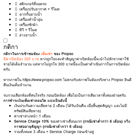
สติกเกอร์ที่จอดรถ
เครื่องปรับอากาศ + รีโมต
ฉากกั้นอาบน้ำ
เครื่องทำน้ำอุ่น
เครื่องซักผ้า
ทีวี + รีโมต
อ่างอาบน้ำ
กติกา
กติกาในการเข้าชมห้อง
เพื่อเช่า
ของ Propso
มีค่าเปิดห้อง 300 บาท
หากถูกใจและทำสัญญาค่าเปิดห้องนี้จะนำไปหักจากค่าใช้
จ่ายได้เต็มจำนวน แต่หากไม่ถูกใจ 300 บาทนี้จะเป็นค่าดำเนินการในการเปิดห้อง
ครับ
หากภาพใน
https://www.propso.com
ไม่ตรงกับสภาพในห้องจริงทาง Propso ยินดี
คืนเงินเต็มจำนวน
รบกวนเลือกห้องที่สนใจจริง ก่อนเปิดห้อง เพื่อไม่เป็นการเสียเวลาทั้งสองฝ่ายครับ
การชำระเงินเพื่อเช่าคอนโด แบ่งเป็นดังนี้
เงินประกันความเสียหาย 2 เดือน (ได้รับเงินคืน เมื่อสิ้นสุดสัญญา และไม่มี
ทรัพย์สินเสียหาย)
ค่าเช่าล่วงหน้า 1 เดือน
Service Charge 10%
ของค่าเช่าเดือนแรก
(กรณีเช่าต่ำกว่า 6 เดือน)
หรือ
การต่ออายุสัญญา (กรณีเช่าต่ำกว่า 6 เดือน)
รวมทั้งหมด 3 เดือน + Service Charge ก่อนเข้าอยู่