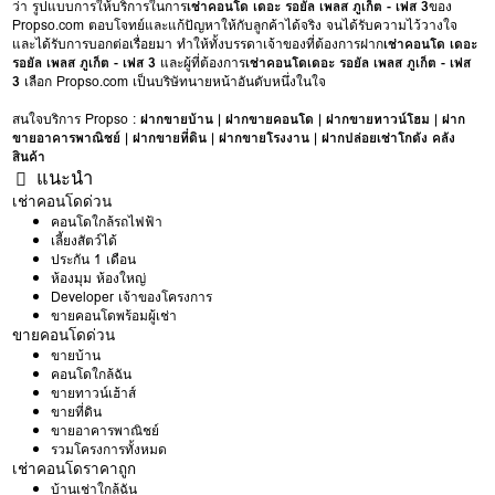
ว่า รูปแบบการให้บริการในการ
เช่าคอนโด เดอะ รอยัล เพลส ภูเก็ต - เฟส 3
ของ
Propso.com ตอบโจทย์และแก้ปัญหาให้กับลูกค้าได้จริง จนได้รับความไว้วางใจ
และได้รับการบอกต่อเรื่อยมา ทำให้ทั้งบรรดาเจ้าของที่ต้องการฝาก
เช่าคอนโด เดอะ
รอยัล เพลส ภูเก็ต - เฟส 3
และผู้ที่ต้องการ
เช่าคอนโดเดอะ รอยัล เพลส ภูเก็ต - เฟส
3
เลือก Propso.com เป็นบริษัทนายหน้าอันดับหนึ่งในใจ
สนใจบริการ Propso :
ฝากขายบ้าน
|
ฝากขายคอนโด
|
ฝากขายทาวน์โฮม
|
ฝาก
ขายอาคารพาณิชย์
|
ฝากขายที่ดิน
|
ฝากขายโรงงาน
|
ฝากปล่อยเช่าโกดัง คลัง
สินค้า
แนะนำ
เช่าคอนโดด่วน
คอนโดใกล้รถไฟฟ้า
เลี้ยงสัตว์ได้
ประกัน 1 เดือน
ห้องมุม ห้องใหญ่
Developer เจ้าของโครงการ
ขายคอนโดพร้อมผู้เช่า
ขายคอนโดด่วน
ขายบ้าน
คอนโดใกล้ฉัน
ขายทาวน์เฮ้าส์
ขายที่ดิน
ขายอาคารพาณิชย์
รวมโครงการทั้งหมด
เช่าคอนโดราคาถูก
บ้านเช่าใกล้ฉัน