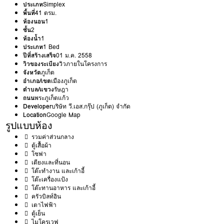
ประเภท
Simplex
พื้นที่
41 ตรม.
ห้องนอน
1
ชั้น
2
ห้องน้ำ
1
ประเภท
1 Bed
ปีที่สร้างเสร็จ
01 ม.ค. 2558
วิวของระเบียง
วิวภายในโครงการ
จังหวัด
ภูเก็ต
อำเภอ/เขต
เมืองภูเก็ต
ตำบล/แขวง
รัษฎา
ถนน
พระภูเก็ตแก้ว
Developer
บริษัท วี.เอส.กรุ๊ป (ภูเก็ต) จำกัด
Location
Google Map
รูปแบบห้อง
รวมค่าส่วนกลาง
ตู้เสื้อผ้า
โซฟา
เตียงและที่นอน
โต๊ะทำงาน และเก้าอี้
โต๊ะเครื่องแป้ง
โต๊ะทานอาหาร และเก้าอี้
ครัวบิลท์อิน
เตาไฟฟ้า
ตู้เย็น
ไมโครเวฟ