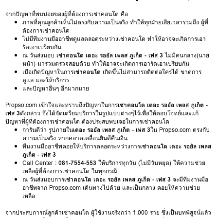
จากปัญหาที่พบบ่อยของผู้ที่ต้องการเช่าคอนโด คือ
ภาพที่คุณลูกค้าเห็นไม่ตรงกับความเป็นจริง ทำให้ทุกฝ่ายเสียเวลารวมถึง ผู้ที่
ต้องการเช่าคอนโด
ไม่มีทีมงานมืออาชีพดูแลตลอดระหว่างเช่าคอนโด ทำให้อาจจะเกิดการเอา
รัดเอาเปรียบกัน
ณ วันส่งมอบ
เช่าคอนโด เดอะ รอยัล เพลส ภูเก็ต - เฟส 3
ไม่มีคนกลาง(นาย
หน้า) มาร่วมตรวจสอบด้วย ทำให้อาจจะเกิดการเอารัดเอาเปรียบกัน
เมื่อเกิดปัญหาในการ
เช่าคอนโด
เกิดขึ้นไม่สามารถติดต่อใครได้ ขาดการ
ดูแล และให้บริการ
และปัญหาอื่นๆ อีกมากมาย
Propso.com เข้าใจและทราบถึงปัญหาในการ
เช่าคอนโด เดอะ รอยัล เพลส ภูเก็ต -
เฟส 3
ดังกล่าว จึงได้จัดเตรียมบริการในรูปแบบต่างๆไว้เพื่อให้ตอบโจทย์และแก้
ปัญหาที่ผู้ที่ต้องการเช่าคอนโด ต้องประสบพบเจอในการเช่าคอนโด
การันตีว่า รูปภายใน
เดอะ รอยัล เพลส ภูเก็ต - เฟส 3
ใน Propso.com ตรงกับ
ความเป็นจริง หากคลาดเคลื่อนยินดีคืนเงิน
ทีมงานมืออาชีพคอยให้บริการตลอดระหว่างการ
เช่าคอนโด เดอะ รอยัล เพลส
ภูเก็ต - เฟส 3
Call Center :
081-7554-553
ให้บริการทุกวัน (ไม่มีวันหยุด) ให้ความช่วย
เหลือผู้ที่ต้องการเช่าคอนโด ในทุกกรณี
ณ วันส่งมอบการ
เช่าคอนโด เดอะ รอยัล เพลส ภูเก็ต - เฟส 3
จะมีทีมงานมือ
อาชีพจาก Propso.com เดินทางไปด้วย และเป็นกลาง คอยให้ความช่วย
เหลือ
จากประสบการณ์ลูกค้าเช่าคอนโด ผู้ใช้งานจริงกว่า 1,000 ราย ซึ่งเป็นบทพิสูจน์แล้ว