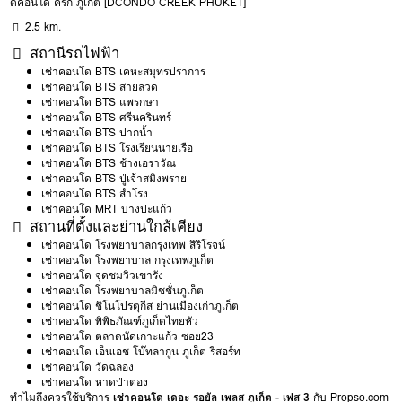
ดีคอนโด ครีก ภูเก็ต [DCONDO CREEK PHUKET]
2.5 km.
สถานีรถไฟฟ้า
เช่าคอนโด BTS เคหะสมุทรปราการ
เช่าคอนโด BTS สายลวด
เช่าคอนโด BTS แพรกษา
เช่าคอนโด BTS ศรีนครินทร์
เช่าคอนโด BTS ปากน้ำ
เช่าคอนโด BTS โรงเรียนนายเรือ
เช่าคอนโด BTS ช้างเอราวัณ
เช่าคอนโด BTS ปู่เจ้าสมิงพราย
เช่าคอนโด BTS สำโรง
เช่าคอนโด MRT บางปะแก้ว
สถานที่ตั้งและย่านใกล้เคียง
เช่าคอนโด โรงพยาบาลกรุงเทพ สิริโรจน์
เช่าคอนโด โรงพยาบาล กรุงเทพภูเก็ต
เช่าคอนโด จุดชมวิวเขารัง
เช่าคอนโด โรงพยาบาลมิชชั่นภูเก็ต
เช่าคอนโด ชิโนโปรตุกีส ย่านเมืองเก่าภูเก็ต
เช่าคอนโด พิพิธภัณฑ์ภูเก็ตไทยหัว
เช่าคอนโด ตลาดนัดเกาะแก้ว ซอย23
เช่าคอนโด เอ็นเอช โบ๊ทลากูน ภูเก็ต รีสอร์ท
เช่าคอนโด วัดฉลอง
เช่าคอนโด หาดป่าตอง
ทำไมถึงควรใช้บริการ
เช่าคอนโด เดอะ รอยัล เพลส ภูเก็ต - เฟส 3
กับ Propso.com