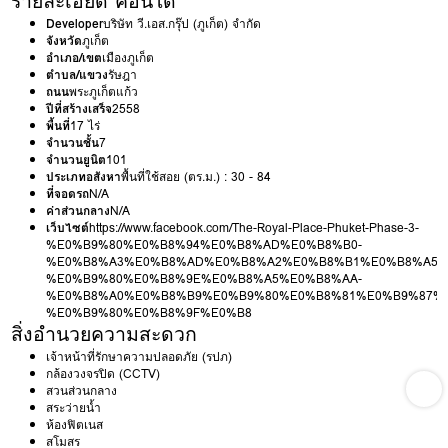
รายละเอียด คอนโด
Developer
บริษัท วี.เอส.กรุ๊ป (ภูเก็ต) จำกัด
จังหวัด
ภูเก็ต
อำเภอ/เขต
เมืองภูเก็ต
ตำบล/แขวง
รัษฎา
ถนน
พระภูเก็ตแก้ว
ปีที่สร้างเสร็จ
2558
พื้นที่
17 ไร่
จำนวนชั้น
7
จำนวนยูนิต
101
ประเภทอสังหา
พื้นที่ใช้สอย (ตร.ม.) : 30 - 84
ที่จอดรถ
N/A
ค่าส่วนกลาง
N/A
เว็บไซต์
https://www.facebook.com/The-Royal-Place-Phuket-Phase-3-
%E0%B9%80%E0%B8%94%E0%B8%AD%E0%B8%B0-
%E0%B8%A3%E0%B8%AD%E0%B8%A2%E0%B8%B1%E0%B8%A5-
%E0%B9%80%E0%B8%9E%E0%B8%A5%E0%B8%AA-
%E0%B8%A0%E0%B8%B9%E0%B9%80%E0%B8%81%E0%B9%87%E
%E0%B9%80%E0%B8%9F%E0%B8
สิ่งอำนวยความสะดวก
เจ้าหน้าที่รักษาความปลอดภัย (รปภ)
กล้องวงจรปิด (CCTV)
สวนส่วนกลาง
สระว่ายน้ำ
ห้องฟิตเนส
สโมสร