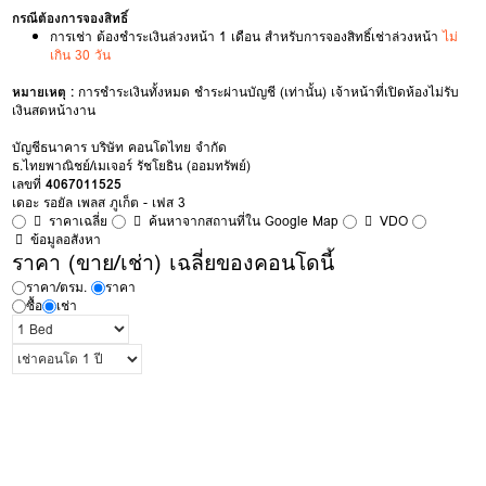
กรณีต้องการจองสิทธิ์
การเช่า ต้องชำระเงินล่วงหน้า 1 เดือน สำหรับการจองสิทธิ์เช่าล่วงหน้า
ไม่
เกิน 30 วัน
หมายเหตุ :
การชำระเงินทั้งหมด ชำระผ่านบัญชี (เท่านั้น) เจ้าหน้าที่เปิดห้องไม่รับ
เงินสดหน้างาน
บัญชีธนาคาร บริษัท คอนโดไทย จำกัด
ธ.ไทยพาณิชย์/เมเจอร์ รัชโยธิน (ออมทรัพย์)
เลขที่
4067011525
เดอะ รอยัล เพลส ภูเก็ต - เฟส 3
ราคาเฉลี่ย
ค้นหาจากสถานที่ใน Google Map
VDO
ข้อมูลอสังหา
ราคา (ขาย/เช่า) เฉลี่ยของคอนโดนี้
ราคา/ตรม.
ราคา
ซื้อ
เช่า