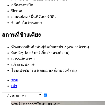
กล้องวงจรปิด
ฟิตเนส
สวนหย่อม / พื้นที่จัดบาร์บีคิว
ร้านค้าในโครงการ
สถานที่ข้างเคียง
ห้างสรรพสินค้าพันธุ์ทิพย์พลาซ่า 2 (งามวงศ์วาน)
ท็อปส์ซุปเปอร์มาร์เก็ต (งามวงศ์วาน)
แกรนด์พลาซ่า
แก้วงามพลาซ่า
โฮมเฟรชมาร์ท (เดอะมอลล์งามวงศ์วาน)
ขาย
เช่า
ทรัพย์โครงการ(ใหม่)
100%
Off