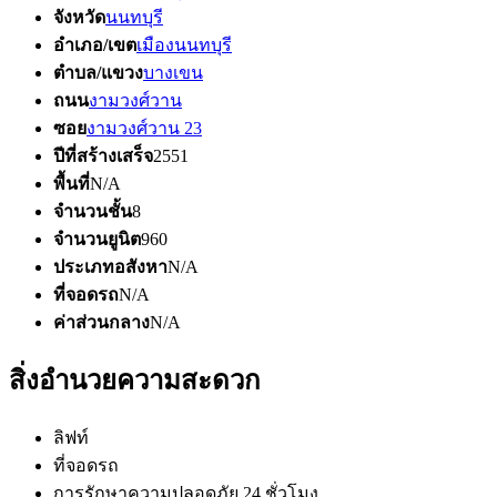
จังหวัด
นนทบุรี
อำเภอ/เขต
เมืองนนทบุรี
ตำบล/แขวง
บางเขน
ถนน
งามวงศ์วาน
ซอย
งามวงศ์วาน 23
ปีที่สร้างเสร็จ
2551
พื้นที่
N/A
จำนวนชั้น
8
จำนวนยูนิต
960
ประเภทอสังหา
N/A
ที่จอดรถ
N/A
ค่าส่วนกลาง
N/A
สิ่งอำนวยความสะดวก
ลิฟท์
ที่จอดรถ
การรักษาความปลอดภัย 24 ชั่วโมง