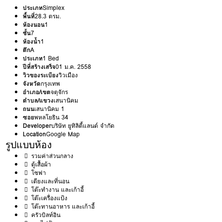
ประเภท
Simplex
พื้นที่
28.3 ตรม.
ห้องนอน
1
ชั้น
7
ห้องน้ำ
1
ตึก
A
ประเภท
1 Bed
ปีที่สร้างเสร็จ
01 ม.ค. 2558
วิวของระเบียง
วิวเมือง
จังหวัด
กรุงเทพ
อำเภอ/เขต
จตุจักร
ตำบล/แขวง
เสนานิคม
ถนน
เสนานิคม 1
ซอย
พหลโยธิน 34
Developer
บริษัท ยูทิลิตี้แลนด์ จำกัด
Location
Google Map
รูปแบบห้อง
รวมค่าส่วนกลาง
ตู้เสื้อผ้า
โซฟา
เตียงและที่นอน
โต๊ะทำงาน และเก้าอี้
โต๊ะเครื่องแป้ง
โต๊ะทานอาหาร และเก้าอี้
ครัวบิลท์อิน