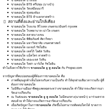
ขายคอนโด บางเขน
ขายคอนโด BTS ศรีปทุม (บางบัว)
ขายคอนโด วัดเสมียนนารี
ขายคอนโด ทุ่งสองห้อง
ขายคอนโด BTS ห้าแยกลาดพร้าว
สถานที่ตั้งและย่านใกล้เคียง
ขายคอนโด โรงแรม ลิโวเทล เกษตรนวมินทร์ กรุงเทพ
ขายคอนโด โรงพยาบาล เปาโล เกษตร
ขายคอนโด ตลาดบางเขน
ขายคอนโด พิพิธภัณฑ์ สัตววิทยา
ขายคอนโด มหาวิทยาลัย เกษตรศาสตร์
ขายคอนโด เมเจอร์ รัชโยธิน
ขายคอนโด เทสโก้ โลตัส วังหิน
ขายคอนโด แม็คโคร ลาดพร้าว
ขายคอนโด เดอะแจส วังหิน
ขายคอนโด วิลล่า มาร์เก็ต รัชโยธิน
ทำไมถึงควรใช้บริการ
ขายคอนโด ยู ทู คอนโด
กับ Propso.com
จากปัญหาที่พบบ่อยของผู้ที่ต้องการขายคอนโด คือ
ภาพที่คุณลูกค้าเห็นไม่ตรงกับความเป็นจริง ทำให้ทุกฝ่ายเสียเวลารวมถึง ผู้ที่
ต้องการขายคอนโด
ไม่มีทีมงานมืออาชีพดูแลตลอดระหว่างขายคอนโด ทำให้อาจจะเกิดการเอา
รัดเอาเปรียบกัน
ณ วันส่งมอบ
ขายคอนโด ยู ทู คอนโด
ไม่มีคนกลาง(นายหน้า) มาร่วมตรวจ
สอบด้วย ทำให้อาจจะเกิดการเอารัดเอาเปรียบกัน
เมื่อเกิดปัญหาในการ
ขายคอนโด
เกิดขึ้นไม่สามารถติดต่อใครได้ ขาดการ