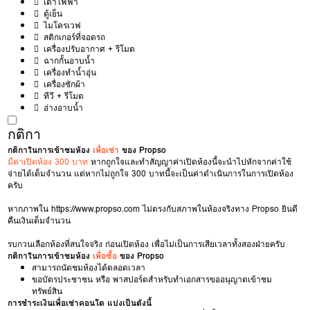
เตาไฟฟ้า
ตู้เย็น
ไมโครเวฟ
สติกเกอร์ที่จอดรถ
เครื่องปรับอากาศ + รีโมต
ฉากกั้นอาบน้ำ
เครื่องทำน้ำอุ่น
เครื่องซักผ้า
ทีวี + รีโมต
อ่างอาบน้ำ
กติกา
กติกาในการเข้าชมห้อง
เพื่อเช่า
ของ Propso
มีค่าเปิดห้อง 300 บาท
หากถูกใจและทำสัญญาค่าเปิดห้องนี้จะนำไปหักจากค่าใช้
จ่ายได้เต็มจำนวน แต่หากไม่ถูกใจ 300 บาทนี้จะเป็นค่าดำเนินการในการเปิดห้อง
ครับ
หากภาพใน
https://www.propso.com
ไม่ตรงกับสภาพในห้องจริงทาง Propso ยินดี
คืนเงินเต็มจำนวน
รบกวนเลือกห้องที่สนใจจริง ก่อนเปิดห้อง เพื่อไม่เป็นการเสียเวลาทั้งสองฝ่ายครับ
กติกาในการเข้าชมห้อง
เพื่อซื้อ
ของ Propso
สามารถนัดชมห้องได้ตลอดเวลา
ขอบัตรประชาชน หรือ พาสปอร์ตสำหรับทำเอกสารขออนุญาตเข้าชม
ทรัพย์สิน
การชำระเงินเพื่อเช่าคอนโด แบ่งเป็นดังนี้