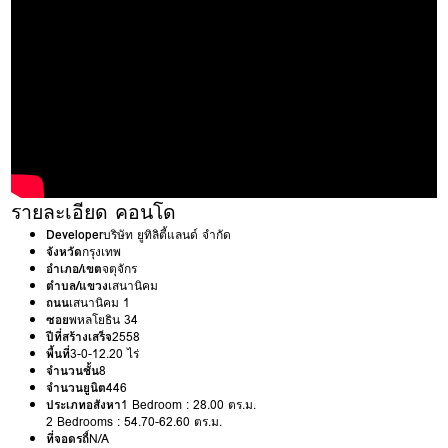
รายละเอียด คอนโด
Developer
บริษัท ยูทิลิตี้แลนด์ จำกัด
จังหวัด
กรุงเทพ
อำเภอ/เขต
จตุจักร
ตำบล/แขวง
เสนานิคม
ถนน
เสนานิคม 1
ซอย
พหลโยธิน 34
ปีที่สร้างเสร็จ
2558
พื้นที่
3-0-12.20 ไร่
จำนวนชั้น
8
จำนวนยูนิต
446
ประเภทอสังหา
1 Bedroom : 28.00 ตร.ม.
2 Bedrooms : 54.70-62.60 ตร.ม.
ที่จอดรถ
ื์N/A