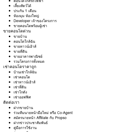
คอนโดใกล้รถไฟฟ้า
เลี้ยงสัตว์ได้
ประกัน 1 เดือน
ห้องมุม ห้องใหญ่
Developer เจ้าของโครงการ
ขายคอนโดพร้อมผู้เช่า
ขายคอนโดด่วน
ขายบ้าน
คอนโดใกล้ฉัน
ขายทาวน์เฮ้าส์
ขายที่ดิน
ขายอาคารพาณิชย์
รวมโครงการทั้งหมด
เช่าคอนโดราคาถูก
บ้านเช่าใกล้ฉัน
เช่าคอนโด
เช่าทาวน์เฮ้าส์
เช่าที่ดิน
เช่าโกดัง
เช่าออฟฟิศ
ติดต่อเรา
ฝากขายบ้าน
ร่วมทีมนายหน้ามือใหม่ หรือ Co-Agent
สมัครนายหน้า Affiliate กับ Propso
ฝากข่าวประชาสัมพันธ์
คู่มือการใช้งาน