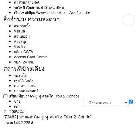
ค่าส่วนกลาง
N/A
รถไฟฟ้าใกล้เคียง
BTS เสนานิคม
เว็บไซต์
https://www.facebook.com/you2condo/
สิ่งอำนวยความสะดวก
สระว่ายน้ำ
ฟิตเนส
สวนหย่อม
ห้องสมุด
ร้านค้า
กล้อง CCTV
Access Card Control
รปภ. 24 ชม.
สถานที่ข้างเคียง
รพ.เมโย
เทสโก้ โลตัส
ตลาดบางเขน
ม.เกษตรศาสตร์
เปรียบเทียบราคา ยู ทู คอนโด [You 2 Condo]
ขาย
เช่า
100%
Off
[72482] ขายคอนโด ยู ทู คอนโด [You 2 Condo]
ขาย
1,600,000 ฿