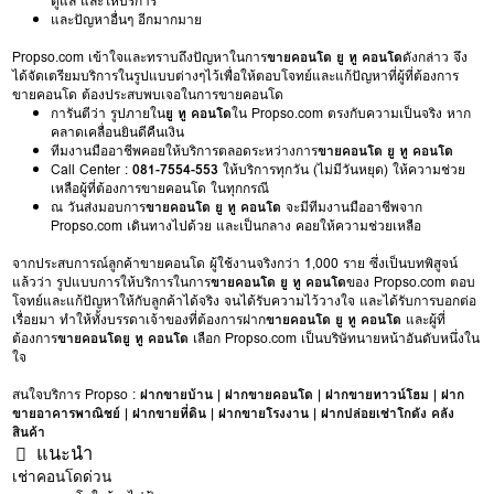
ดูแล และให้บริการ
และปัญหาอื่นๆ อีกมากมาย
Propso.com เข้าใจและทราบถึงปัญหาในการ
ขายคอนโด ยู ทู คอนโด
ดังกล่าว จึง
ได้จัดเตรียมบริการในรูปแบบต่างๆไว้เพื่อให้ตอบโจทย์และแก้ปัญหาที่ผู้ที่ต้องการ
ขายคอนโด ต้องประสบพบเจอในการขายคอนโด
การันตีว่า รูปภายใน
ยู ทู คอนโด
ใน Propso.com ตรงกับความเป็นจริง หาก
คลาดเคลื่อนยินดีคืนเงิน
ทีมงานมืออาชีพคอยให้บริการตลอดระหว่างการ
ขายคอนโด ยู ทู คอนโด
Call Center :
081-7554-553
ให้บริการทุกวัน (ไม่มีวันหยุด) ให้ความช่วย
เหลือผู้ที่ต้องการขายคอนโด ในทุกกรณี
ณ วันส่งมอบการ
ขายคอนโด ยู ทู คอนโด
จะมีทีมงานมืออาชีพจาก
Propso.com เดินทางไปด้วย และเป็นกลาง คอยให้ความช่วยเหลือ
จากประสบการณ์ลูกค้าขายคอนโด ผู้ใช้งานจริงกว่า 1,000 ราย ซึ่งเป็นบทพิสูจน์
แล้วว่า รูปแบบการให้บริการในการ
ขายคอนโด ยู ทู คอนโด
ของ Propso.com ตอบ
โจทย์และแก้ปัญหาให้กับลูกค้าได้จริง จนได้รับความไว้วางใจ และได้รับการบอกต่อ
เรื่อยมา ทำให้ทั้งบรรดาเจ้าของที่ต้องการฝาก
ขายคอนโด ยู ทู คอนโด
และผู้ที่
ต้องการ
ขายคอนโดยู ทู คอนโด
เลือก Propso.com เป็นบริษัทนายหน้าอันดับหนึ่งใน
ใจ
สนใจบริการ Propso :
ฝากขายบ้าน
|
ฝากขายคอนโด
|
ฝากขายทาวน์โฮม
|
ฝาก
ขายอาคารพาณิชย์
|
ฝากขายที่ดิน
|
ฝากขายโรงงาน
|
ฝากปล่อยเช่าโกดัง คลัง
สินค้า
แนะนำ
เช่าคอนโดด่วน