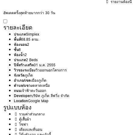
รายงานห้องนี้
อัพเดตครั้งสุดท้ายมากกว่า 30 วัน
รายละเอียด
ประเภท
Simplex
พื้นที่
68.85 ตรม.
ห้องนอน
2
ชั้น
6
ห้องน้ำ
2
ประเภท
2 Beds
ปีที่สร้างเสร็จ
01 ม.ค. 2555
วิวของระเบียง
วิวออกนอกโครงการ
จังหวัด
ภูเก็ต
อำเภอ/เขต
เมืองภูเก็ต
ตำบล/แขวง
ตลาดเหนือ
ถนน
เจ้าฟ้าตะวันออก
Developer
บริษัท ภูเก็ต ลีฟวิ่ง จำกัด
Location
Google Map
รูปแบบห้อง
รวมค่าส่วนกลาง
ตู้เสื้อผ้า
โซฟา
เตียงและที่นอน
โต๊ะทำงาน และเก้าอี้