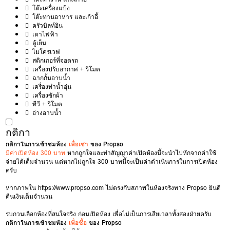
โต๊ะเครื่องแป้ง
โต๊ะทานอาหาร และเก้าอี้
ครัวบิลท์อิน
เตาไฟฟ้า
ตู้เย็น
ไมโครเวฟ
สติกเกอร์ที่จอดรถ
เครื่องปรับอากาศ + รีโมต
ฉากกั้นอาบน้ำ
เครื่องทำน้ำอุ่น
เครื่องซักผ้า
ทีวี + รีโมต
อ่างอาบน้ำ
กติกา
กติกาในการเข้าชมห้อง
เพื่อเช่า
ของ Propso
มีค่าเปิดห้อง 300 บาท
หากถูกใจและทำสัญญาค่าเปิดห้องนี้จะนำไปหักจากค่าใช้
จ่ายได้เต็มจำนวน แต่หากไม่ถูกใจ 300 บาทนี้จะเป็นค่าดำเนินการในการเปิดห้อง
ครับ
หากภาพใน
https://www.propso.com
ไม่ตรงกับสภาพในห้องจริงทาง Propso ยินดี
คืนเงินเต็มจำนวน
รบกวนเลือกห้องที่สนใจจริง ก่อนเปิดห้อง เพื่อไม่เป็นการเสียเวลาทั้งสองฝ่ายครับ
กติกาในการเข้าชมห้อง
เพื่อซื้อ
ของ Propso