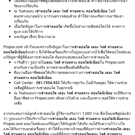
ไม่มีทีมงานมืออาชีพดูแลตลอดระหว่างเช่าคอนโด ทำให้อาจจะเกิดการเอา
รัดเอาเปรียบกัน
ณ วันส่งมอบ
เช่าคอนโด เดอะ ไลต์ สวนหลวง คอนโดมิเนียม
ไม่มี
คนกลาง(นายหน้า) มาร่วมตรวจสอบด้วย ทำให้อาจจะเกิดการเอารัดเอา
เปรียบกัน
เมื่อเกิดปัญหาในการ
เช่าคอนโด
เกิดขึ้นไม่สามารถติดต่อใครได้ ขาดการ
ดูแล และให้บริการ
และปัญหาอื่นๆ อีกมากมาย
Propso.com เข้าใจและทราบถึงปัญหาในการ
เช่าคอนโด เดอะ ไลต์ สวนหลวง
คอนโดมิเนียม
ดังกล่าว จึงได้จัดเตรียมบริการในรูปแบบต่างๆไว้เพื่อให้ตอบโจทย์และ
แก้ปัญหาที่ผู้ที่ต้องการเช่าคอนโด ต้องประสบพบเจอในการเช่าคอนโด
การันตีว่า รูปภายใน
เดอะ ไลต์ สวนหลวง คอนโดมิเนียม
ใน Propso.com
ตรงกับความเป็นจริง หากคลาดเคลื่อนยินดีคืนเงิน
ทีมงานมืออาชีพคอยให้บริการตลอดระหว่างการ
เช่าคอนโด เดอะ ไลต์
สวนหลวง คอนโดมิเนียม
Call Center :
081-7554-553
ให้บริการทุกวัน (ไม่มีวันหยุด) ให้ความช่วย
เหลือผู้ที่ต้องการเช่าคอนโด ในทุกกรณี
ณ วันส่งมอบการ
เช่าคอนโด เดอะ ไลต์ สวนหลวง คอนโดมิเนียม
จะมีทีมงาน
มืออาชีพจาก Propso.com เดินทางไปด้วย และเป็นกลาง คอยให้ความช่วย
เหลือ
จากประสบการณ์ลูกค้าเช่าคอนโด ผู้ใช้งานจริงกว่า 1,000 ราย ซึ่งเป็นบทพิสูจน์แล้ว
ว่า รูปแบบการให้บริการในการ
เช่าคอนโด เดอะ ไลต์ สวนหลวง คอนโดมิเนียม
ของ
Propso.com ตอบโจทย์และแก้ปัญหาให้กับลูกค้าได้จริง จนได้รับความไว้วางใจ
และได้รับการบอกต่อเรื่อยมา ทำให้ทั้งบรรดาเจ้าของที่ต้องการฝาก
เช่าคอนโด เดอะ
ไลต์ สวนหลวง คอนโดมิเนียม
และผู้ที่ต้องการ
เช่าคอนโดเดอะ ไลต์ สวนหลวง