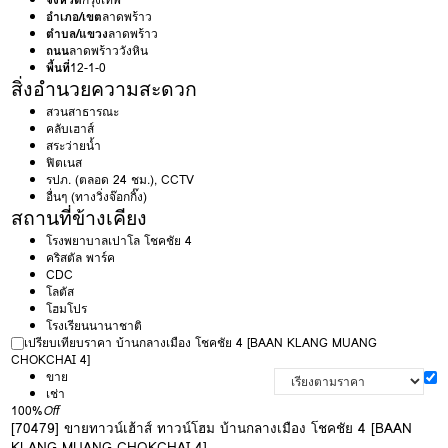
อำเภอ/เขต
ลาดพร้าว
ตำบล/แขวง
ลาดพร้าว
ถนน
ลาดพร้าววังหิน
พื้นที่
12-1-0
สิ่งอำนวยความสะดวก
สวนสาธารณะ
คลับเฮาส์
สระว่ายน้ำ
ฟิตเนส
รปภ. (ตลอด 24 ชม.), CCTV
อื่นๆ (ทางวิ่งจ๊อกกิ๊ง)
สถานที่ข้างเคียง
โรงพยาบาลเปาโล โชคชัย 4
คริสตัล พาร์ค
CDC
โลตัส
โฮมโปร
โรงเรียนนานาชาติ
เปรียบเทียบราคา บ้านกลางเมือง โชคชัย 4 [BAAN KLANG MUANG
CHOKCHAI 4]
ขาย
เช่า
100%
Off
[70479] ขายทาวน์เฮ้าส์ ทาวน์โฮม บ้านกลางเมือง โชคชัย 4 [BAAN
KLANG MUANG CHOKCHAI 4]