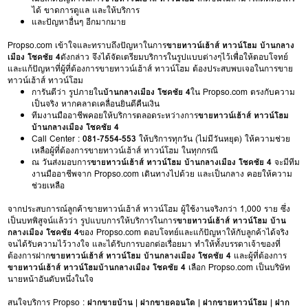
ได้ ขาดการดูแล และให้บริการ
และปัญหาอื่นๆ อีกมากมาย
Propso.com เข้าใจและทราบถึงปัญหาในการ
ขายทาวน์เฮ้าส์ ทาวน์โฮม บ้านกลาง
เมือง โชคชัย 4
ดังกล่าว จึงได้จัดเตรียมบริการในรูปแบบต่างๆไว้เพื่อให้ตอบโจทย์
และแก้ปัญหาที่ผู้ที่ต้องการขายทาวน์เฮ้าส์ ทาวน์โฮม ต้องประสบพบเจอในการขาย
ทาวน์เฮ้าส์ ทาวน์โฮม
การันตีว่า รูปภายใน
บ้านกลางเมือง โชคชัย 4
ใน Propso.com ตรงกับความ
เป็นจริง หากคลาดเคลื่อนยินดีคืนเงิน
ทีมงานมืออาชีพคอยให้บริการตลอดระหว่างการ
ขายทาวน์เฮ้าส์ ทาวน์โฮม
บ้านกลางเมือง โชคชัย 4
Call Center :
081-7554-553
ให้บริการทุกวัน (ไม่มีวันหยุด) ให้ความช่วย
เหลือผู้ที่ต้องการขายทาวน์เฮ้าส์ ทาวน์โฮม ในทุกกรณี
ณ วันส่งมอบการ
ขายทาวน์เฮ้าส์ ทาวน์โฮม บ้านกลางเมือง โชคชัย 4
จะมีทีม
งานมืออาชีพจาก Propso.com เดินทางไปด้วย และเป็นกลาง คอยให้ความ
ช่วยเหลือ
จากประสบการณ์ลูกค้าขายทาวน์เฮ้าส์ ทาวน์โฮม ผู้ใช้งานจริงกว่า 1,000 ราย ซึ่ง
เป็นบทพิสูจน์แล้วว่า รูปแบบการให้บริการในการ
ขายทาวน์เฮ้าส์ ทาวน์โฮม บ้าน
กลางเมือง โชคชัย 4
ของ Propso.com ตอบโจทย์และแก้ปัญหาให้กับลูกค้าได้จริง
จนได้รับความไว้วางใจ และได้รับการบอกต่อเรื่อยมา ทำให้ทั้งบรรดาเจ้าของที่
ต้องการฝาก
ขายทาวน์เฮ้าส์ ทาวน์โฮม บ้านกลางเมือง โชคชัย 4
และผู้ที่ต้องการ
ขายทาวน์เฮ้าส์ ทาวน์โฮมบ้านกลางเมือง โชคชัย 4
เลือก Propso.com เป็นบริษัท
นายหน้าอันดับหนึ่งในใจ
สนใจบริการ Propso :
ฝากขายบ้าน
|
ฝากขายคอนโด
|
ฝากขายทาวน์โฮม
|
ฝาก