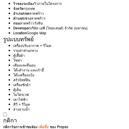
วิวของระเบียง
วิวภายในโครงการ
จังหวัด
กรุงเทพ
อำเภอ/เขต
ลาดพร้าว
ตำบล/แขวง
ลาดพร้าว
ถนน
ลาดพร้าววังหิน
Developer
บริษัท เอพี (ไทยแลนด์) จำกัด (มหาชน)
Location
Google Map
รูปแบบทรัพย์
เครื่องปรับอากาศ + รีโมต
รวมค่าส่วนกลาง
ตู้เสื้อผ้า
โซฟา
เตียงและที่นอน
โต๊ะทำงาน และเก้าอี้
โต๊ะเครื่องแป้ง
ครัวบิลท์อิน
เครื่องซักผ้า
ตู้เย็น
ไมโครเวฟ
เตาไฟฟ้า
ทีวี + รีโมต
อ่างอาบน้ำ
กติกา
กติกาในการเข้าชมห้อง
เพื่อซื้อ
ของ Propso