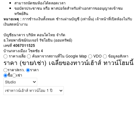
สามารถนัดชมห้องได้ตลอดเวลา
ขอบัตรประชาชน หรือ พาสปอร์ตสำหรับทำเอกสารขออนุญาตเข้าชม
ทรัพย์สิน
หมายเหตุ :
การชำระเงินทั้งหมด ชำระผ่านบัญชี (เท่านั้น) เจ้าหน้าที่เปิดห้องไม่รับ
เงินสดหน้างาน
บัญชีธนาคาร บริษัท คอนโดไทย จำกัด
ธ.ไทยพาณิชย์/เมเจอร์ รัชโยธิน (ออมทรัพย์)
เลขที่
4067011525
บ้านกลางเมือง โชคชัย 4
ราคาเฉลี่ย
ค้นหาจากสถานที่ใน Google Map
VDO
ข้อมูลอสังหา
ราคา (ขาย/เช่า) เฉลี่ยของทาวน์เฮ้าส์ ทาวน์โฮมนี้
ราคา/ตรว.
ราคา
ซื้อ
เช่า