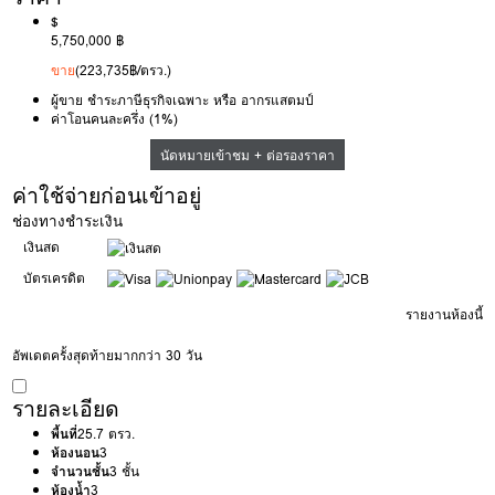
$
5,750,000 ฿
ขาย
(223,735฿/ตรว.)
ผู้ขาย ชำระภาษีธุรกิจเฉพาะ หรือ อากรแสตมป์
ค่าโอนคนละครึ่ง (1%)
นัดหมายเข้าชม + ต่อรองราคา
ค่าใช้จ่ายก่อนเข้าอยู่
ช่องทางชำระเงิน
เงินสด
บัตรเครดิต
รายงานห้องนี้
อัพเดตครั้งสุดท้ายมากกว่า 30 วัน
รายละเอียด
พื้นที่
25.7 ตรว.
ห้องนอน
3
จำนวนชั้น
3 ชั้น
ห้องน้ำ
3