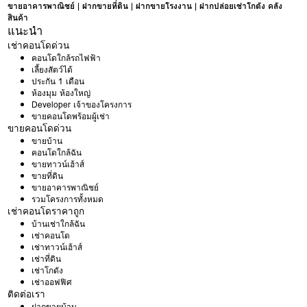
ขายอาคารพาณิชย์
|
ฝากขายที่ดิน
|
ฝากขายโรงงาน
|
ฝากปล่อยเช่าโกดัง คลัง
สินค้า
แนะนำ
เช่าคอนโดด่วน
คอนโดใกล้รถไฟฟ้า
เลี้ยงสัตว์ได้
ประกัน 1 เดือน
ห้องมุม ห้องใหญ่
Developer เจ้าของโครงการ
ขายคอนโดพร้อมผู้เช่า
ขายคอนโดด่วน
ขายบ้าน
คอนโดใกล้ฉัน
ขายทาวน์เฮ้าส์
ขายที่ดิน
ขายอาคารพาณิชย์
รวมโครงการทั้งหมด
เช่าคอนโดราคาถูก
บ้านเช่าใกล้ฉัน
เช่าคอนโด
เช่าทาวน์เฮ้าส์
เช่าที่ดิน
เช่าโกดัง
เช่าออฟฟิศ
ติดต่อเรา
ฝากขายบ้าน