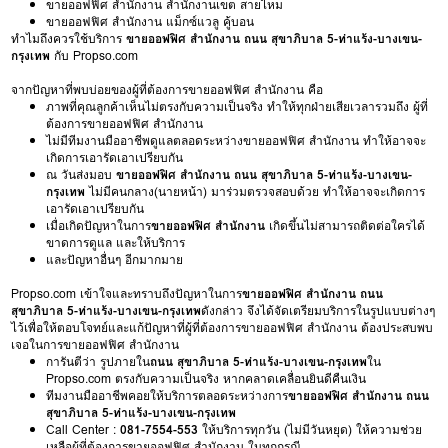
ขายออฟฟิศ สำนักงาน สำนักงานเขต สายไหม
ขายออฟฟิศ สำนักงาน แม็กซ์แวลู คู้บอน
ทำไมถึงควรใช้บริการ
ขายออฟฟิศ สำนักงาน ถนน สุขาภิบาล 5-ท่าแร้ง-บางเขน-
กรุงเทพ
กับ Propso.com
จากปัญหาที่พบบ่อยของผู้ที่ต้องการขายออฟฟิศ สำนักงาน คือ
ภาพที่คุณลูกค้าเห็นไม่ตรงกับความเป็นจริง ทำให้ทุกฝ่ายเสียเวลารวมถึง ผู้ที่
ต้องการขายออฟฟิศ สำนักงาน
ไม่มีทีมงานมืออาชีพดูแลตลอดระหว่างขายออฟฟิศ สำนักงาน ทำให้อาจจะ
เกิดการเอารัดเอาเปรียบกัน
ณ วันส่งมอบ
ขายออฟฟิศ สำนักงาน ถนน สุขาภิบาล 5-ท่าแร้ง-บางเขน-
กรุงเทพ
ไม่มีคนกลาง(นายหน้า) มาร่วมตรวจสอบด้วย ทำให้อาจจะเกิดการ
เอารัดเอาเปรียบกัน
เมื่อเกิดปัญหาในการ
ขายออฟฟิศ สำนักงาน
เกิดขึ้นไม่สามารถติดต่อใครได้
ขาดการดูแล และให้บริการ
และปัญหาอื่นๆ อีกมากมาย
Propso.com เข้าใจและทราบถึงปัญหาในการ
ขายออฟฟิศ สำนักงาน ถนน
สุขาภิบาล 5-ท่าแร้ง-บางเขน-กรุงเทพ
ดังกล่าว จึงได้จัดเตรียมบริการในรูปแบบต่างๆ
ไว้เพื่อให้ตอบโจทย์และแก้ปัญหาที่ผู้ที่ต้องการขายออฟฟิศ สำนักงาน ต้องประสบพบ
เจอในการขายออฟฟิศ สำนักงาน
การันตีว่า รูปภายใน
ถนน สุขาภิบาล 5-ท่าแร้ง-บางเขน-กรุงเทพ
ใน
Propso.com ตรงกับความเป็นจริง หากคลาดเคลื่อนยินดีคืนเงิน
ทีมงานมืออาชีพคอยให้บริการตลอดระหว่างการ
ขายออฟฟิศ สำนักงาน ถนน
สุขาภิบาล 5-ท่าแร้ง-บางเขน-กรุงเทพ
Call Center :
081-7554-553
ให้บริการทุกวัน (ไม่มีวันหยุด) ให้ความช่วย
เหลือผู้ที่ต้องการขายออฟฟิศ สำนักงาน ในทุกกรณี