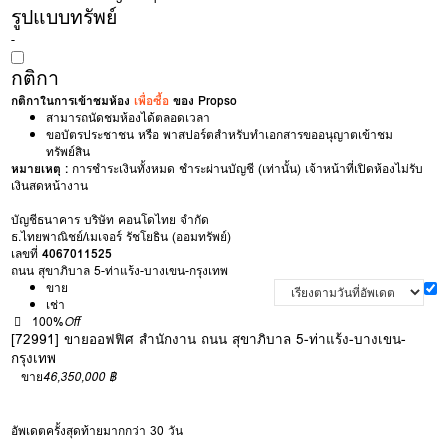
รูปแบบทรัพย์
-
กติกา
กติกาในการเข้าชมห้อง
เพื่อซื้อ
ของ Propso
สามารถนัดชมห้องได้ตลอดเวลา
ขอบัตรประชาชน หรือ พาสปอร์ตสำหรับทำเอกสารขออนุญาตเข้าชม
ทรัพย์สิน
หมายเหตุ :
การชำระเงินทั้งหมด ชำระผ่านบัญชี (เท่านั้น) เจ้าหน้าที่เปิดห้องไม่รับ
เงินสดหน้างาน
บัญชีธนาคาร บริษัท คอนโดไทย จำกัด
ธ.ไทยพาณิชย์/เมเจอร์ รัชโยธิน (ออมทรัพย์)
เลขที่
4067011525
ถนน สุขาภิบาล 5-ท่าแร้ง-บางเขน-กรุงเทพ
ขาย
เช่า
100%
Off
[72991] ขายออฟฟิศ สำนักงาน ถนน สุขาภิบาล 5-ท่าแร้ง-บางเขน-
กรุงเทพ
ขาย
46,350,000 ฿
อัพเดตครั้งสุดท้ายมากกว่า 30 วัน