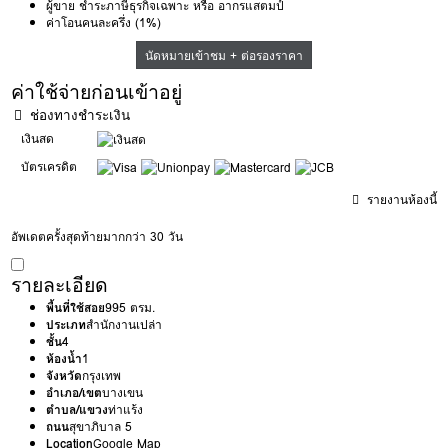
ผู้ขาย ชำระภาษีธุรกิจเฉพาะ หรือ อากรแสตมป์
ค่าโอนคนละครึ่ง (1%)
นัดหมายเข้าชม + ต่อรองราคา
ค่าใช้จ่ายก่อนเข้าอยู่
ช่องทางชำระเงิน
เงินสด
บัตรเครดิต
รายงานห้องนี้
อัพเดตครั้งสุดท้ายมากกว่า 30 วัน
รายละเอียด
พื้นที่ใช้สอย
995 ตรม.
ประเภท
สำนักงานเปล่า
ชั้น
4
ห้องน้ำ
1
จังหวัด
กรุงเทพ
อำเภอ/เขต
บางเขน
ตำบล/แขวง
ท่าแร้ง
ถนน
สุขาภิบาล 5
Location
Google Map