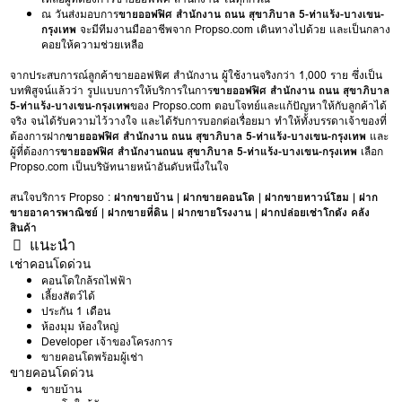
ณ วันส่งมอบการ
ขายออฟฟิศ สำนักงาน ถนน สุขาภิบาล 5-ท่าแร้ง-บางเขน-
กรุงเทพ
จะมีทีมงานมืออาชีพจาก Propso.com เดินทางไปด้วย และเป็นกลาง
คอยให้ความช่วยเหลือ
จากประสบการณ์ลูกค้าขายออฟฟิศ สำนักงาน ผู้ใช้งานจริงกว่า 1,000 ราย ซึ่งเป็น
บทพิสูจน์แล้วว่า รูปแบบการให้บริการในการ
ขายออฟฟิศ สำนักงาน ถนน สุขาภิบาล
5-ท่าแร้ง-บางเขน-กรุงเทพ
ของ Propso.com ตอบโจทย์และแก้ปัญหาให้กับลูกค้าได้
จริง จนได้รับความไว้วางใจ และได้รับการบอกต่อเรื่อยมา ทำให้ทั้งบรรดาเจ้าของที่
ต้องการฝาก
ขายออฟฟิศ สำนักงาน ถนน สุขาภิบาล 5-ท่าแร้ง-บางเขน-กรุงเทพ
และ
ผู้ที่ต้องการ
ขายออฟฟิศ สำนักงานถนน สุขาภิบาล 5-ท่าแร้ง-บางเขน-กรุงเทพ
เลือก
Propso.com เป็นบริษัทนายหน้าอันดับหนึ่งในใจ
สนใจบริการ Propso :
ฝากขายบ้าน
|
ฝากขายคอนโด
|
ฝากขายทาวน์โฮม
|
ฝาก
ขายอาคารพาณิชย์
|
ฝากขายที่ดิน
|
ฝากขายโรงงาน
|
ฝากปล่อยเช่าโกดัง คลัง
สินค้า
แนะนำ
เช่าคอนโดด่วน
คอนโดใกล้รถไฟฟ้า
เลี้ยงสัตว์ได้
ประกัน 1 เดือน
ห้องมุม ห้องใหญ่
Developer เจ้าของโครงการ
ขายคอนโดพร้อมผู้เช่า
ขายคอนโดด่วน
ขายบ้าน