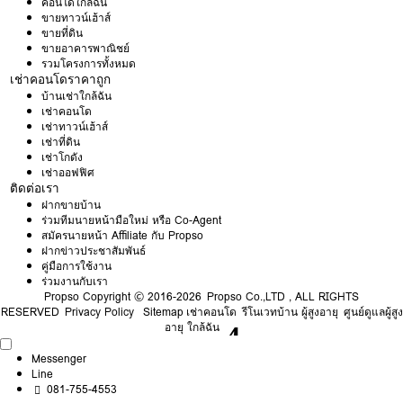
คอนโดใกล้ฉัน
ขายทาวน์เฮ้าส์
ขายที่ดิน
ขายอาคารพาณิชย์
รวมโครงการทั้งหมด
เช่าคอนโดราคาถูก
บ้านเช่าใกล้ฉัน
เช่าคอนโด
เช่าทาวน์เฮ้าส์
เช่าที่ดิน
เช่าโกดัง
เช่าออฟฟิศ
ติดต่อเรา
ฝากขายบ้าน
ร่วมทีมนายหน้ามือใหม่ หรือ Co-Agent
สมัครนายหน้า Affiliate กับ Propso
ฝากข่าวประชาสัมพันธ์
คู่มือการใช้งาน
ร่วมงานกับเรา
Propso
Copyright © 2016-2026 Propso Co.,LTD , ALL RIGHTS
RESERVED
Privacy Policy
Sitemap
เช่าคอนโด
รีโนเวทบ้าน ผู้สูงอายุ
ศูนย์ดูแลผู้สูง
อายุ ใกล้ฉัน
Messenger
Line
081-755-4553