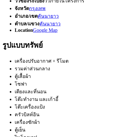
วิวของระเบียง
วิวภายในโครงการ
จังหวัด
กรุงเทพ
อำเภอ/เขต
คันนายาว
ตำบล/แขวง
คันนายาว
Location
Google Map
รูปแบบทรัพย์
เครื่องปรับอากาศ + รีโมต
รวมค่าส่วนกลาง
ตู้เสื้อผ้า
โซฟา
เตียงและที่นอน
โต๊ะทำงาน และเก้าอี้
โต๊ะเครื่องแป้ง
ครัวบิลท์อิน
เครื่องซักผ้า
ตู้เย็น