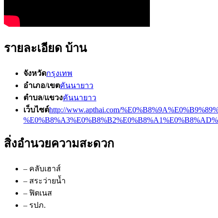
รายละเอียด บ้าน
จังหวัด
กรุงเทพ
อำเภอ/เขต
คันนายาว
ตำบล/แขวง
คันนายาว
เว็บไซต์
http://www.apthai.com/%E0%B8%9A%E0%B9
%E0%B8%A3%E0%B8%B2%E0%B8%A1%E0%B8%AD%E
สิ่งอำนวยความสะดวก
– คลับเฮาส์
– สระว่ายน้ำ
– ฟิตเนส
– รปภ.