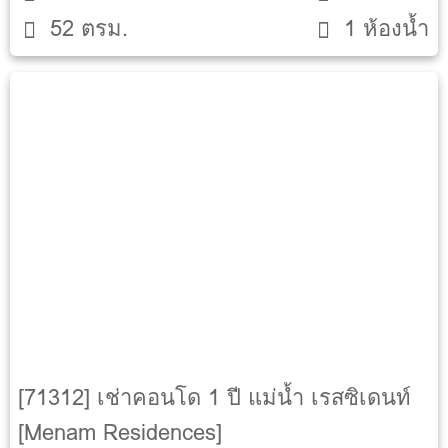
สนามบาสครึ่งคอร์ท
52 ตรม.
1 ห้องน้ำ
ออนเซ็นกลางแจ้งและในร่ม
ห้องซาวน่าและอบไอน้ำ
ห้องเด็กเล่น
ห้องสมุด
สกายเล้าจน์
สถานที่ข้างเคียง
เอเชียทีค เดอะ ริเวอร์ฟรอนท์
รร.นานาชาติโชรส์เบอรี
รร.กรุงเทพคริสเตียน
รพ.เจริญกรุงประชารักษ์
รพ.เซนต์หลุยส์
[71312] เช่าคอนโด 1 ปี แม่น้ำ เรสซิเดนท์
[Menam Residences]