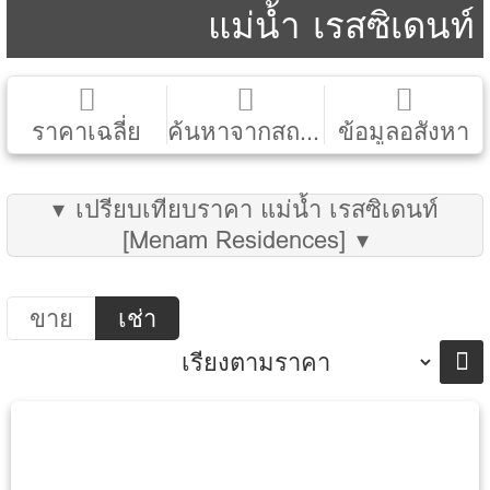
แม่น้ำ เรสซิเดนท์
ราคาเฉลี่ย
ค้นหาจากสถานที่ใน Google Map
ข้อมูลอสังหา
ราคา (ขาย/เช่า) เฉลี่ยของคอนโดนี้
รายละเอียด คอนโด
เปรียบเทียบราคา แม่น้ำ เรสซิเดนท์
[Menam Residences]
Developer
บริษัท แม่น้ำ เรสซิเดนท์ จำกัด
ราคา/ตรม.
ราคา
ซื้อ
เช่า
จังหวัด
กรุงเทพ
อำเภอ/เขต
บางคอแหลม
ขาย
เช่า
ตำบล/แขวง
วัดพระยาไกร
ถนน
เจริญกรุง
ปีที่สร้างเสร็จ
2559
พื้นที่
5 ไร่ 58 ตร.ว.
จำนวนชั้น
54