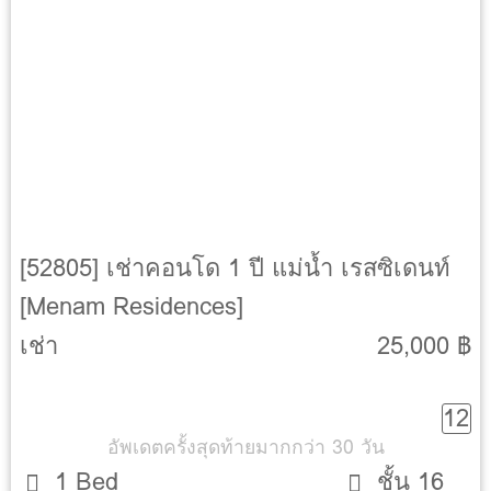
จำนวนยูนิต
294
ประเภทอสังหา
1 ห้องนอน 44.5 - 50.5 ตร.ม.
3 ห้องนอน 139 ตร.ม.
Duplex Penthouse 273 ตร.ม.
ที่จอดรถ
117 %
ค่าส่วนกลาง
60 บาทต่อตารางเมตรต่อเดือน
รถไฟฟ้าใกล้เคียง
BTS สะพานตากสิน
เว็บไซต์
https://www.menamresidences.com
สิ่งอำนวยความสะดวก
[52805] เช่าคอนโด 1 ปี แม่น้ำ เรสซิเดนท์
[Menam Residences]
สระว่ายน้ำ
สวนสาธารณะ
เช่า
25,000 ฿
ฟิตเนส
ระบบรักษาความปลอดภัย
12
จากุซซี่
อัพเดตครั้งสุดท้ายมากกว่า 30 วัน
ศาลาพักผ่อน
1 Bed
ชั้น 16