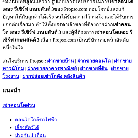
ซึ่งเป็นบทพิสูจน์แล้วว่า รูปแบบการให้บริการในการ
เช่าคอนโด
เดอะ รีเซิร์ฟ เกษมสันต์ 3
ของ Propso.com ตอบโจทย์และแก้
ปัญหาให้กับลูกค้าได้จริง จนได้รับความไว้วางใจ และได้รับการ
บอกต่อเรื่อยมา ทำให้ทั้งบรรดาเจ้าของที่ต้องการฝาก
เช่าคอน
โด เดอะ รีเซิร์ฟ เกษมสันต์ 3
และผู้ที่ต้องการ
เช่าคอนโดเดอะ รี
เซิร์ฟ เกษมสันต์ 3
เลือก Propso.com เป็นบริษัทนายหน้าอันดับ
หนึ่งในใจ
สนใจบริการ Propso :
ฝากขายบ้าน
|
ฝากขายคอนโด
|
ฝากขาย
ทาวน์โฮม
|
ฝากขายอาคารพาณิชย์
|
ฝากขายที่ดิน
|
ฝากขาย
โรงงาน
|
ฝากปล่อยเช่าโกดัง คลังสินค้า
แนะนำ
เช่าคอนโดด่วน
คอนโดใกล้รถไฟฟ้า
เลี้ยงสัตว์ได้
ประกัน 1 เดือน