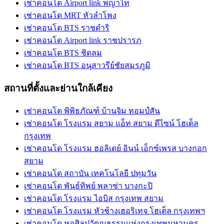
เช่าคอนโด Airport link พญาไท
เช่าคอนโด MRT หัวลำโพง
เช่าคอนโด BTS ราชดำริ
เช่าคอนโด Airport link ราชปรารภ
เช่าคอนโด BTS ชิดลม
เช่าคอนโด BTS อนุสาวรีย์ชัยสมรภูมิ
สถานที่ตั้งและย่านใกล้เคียง
เช่าคอนโด พิพิธภัณฑ์ บ้านจิม ทอมป์สัน
เช่าคอนโด โรงแรม สยาม แอ็ท สยาม ดีไซน์ โฮเต็ล
กรุงเทพ
เช่าคอนโด โรงแรม ฮอลิเดย์ อินน์ เอ็กซ์เพรส บางกอก
สยาม
เช่าคอนโด สถาบัน เทคโนโลยี ปทุมวัน
เช่าคอนโด พันธุ์ทิพย์ พลาซ่า บางกะปิ
เช่าคอนโด โรงแรม ไอบิส กรุงเทพ สยาม
เช่าคอนโด โรงแรม หัวช้างเฮอริเทจ โฮเต็ล กรุงเทพฯ
เช่าคอนโด หอศิลปวัฒนธรรมแห่งกรุงเทพมหานคร