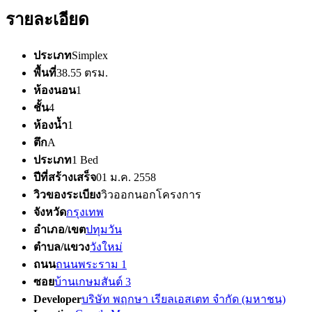
รายละเอียด
ประเภท
Simplex
พื้นที่
38.55 ตรม.
ห้องนอน
1
ชั้น
4
ห้องน้ำ
1
ตึก
A
ประเภท
1 Bed
ปีที่สร้างเสร็จ
01 ม.ค. 2558
วิวของระเบียง
วิวออกนอกโครงการ
จังหวัด
กรุงเทพ
อำเภอ/เขต
ปทุมวัน
ตำบล/แขวง
วังใหม่
ถนน
ถนนพระราม 1
ซอย
บ้านเกษมสันต์ 3
Developer
บริษัท พฤกษา เรียลเอสเตท จำกัด (มหาชน)