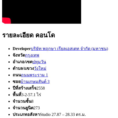
รายละเอียด คอนโด
Developer
บริษัท พฤกษา เรียลเอสเตท จำกัด (มหาชน)
จังหวัด
กรุงเทพ
อำเภอ/เขต
ปทุมวัน
ตำบล/แขวง
วังใหม่
ถนน
ถนนพระราม 1
ซอย
บ้านเกษมสันต์ 3
ปีที่สร้างเสร็จ
2558
พื้นที่
3-2-57.1 ไร่
จำนวนชั้น
8
จำนวนยูนิต
273
ประเภทอสังหา
Studio 27.87 – 28.33 ตร.ม.