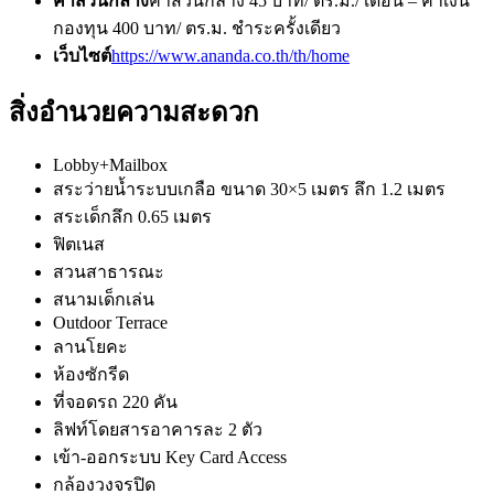
ค่าส่วนกลาง
ค่าส่วนกลาง 45 บาท/ ตร.ม./ เดือน – ค่าเงิน
กองทุน 400 บาท/ ตร.ม. ชำระครั้งเดียว
เว็บไซต์
https://www.ananda.co.th/th/home
สิ่งอำนวยความสะดวก
Lobby+Mailbox
สระว่ายน้ำระบบเกลือ ขนาด 30×5 เมตร ลึก 1.2 เมตร
สระเด็กลึก 0.65 เมตร
ฟิตเนส
สวนสาธารณะ
สนามเด็กเล่น
Outdoor Terrace
ลานโยคะ
ห้องซักรีด
ที่จอดรถ 220 คัน
ลิฟท์โดยสารอาคารละ 2 ตัว
เข้า-ออกระบบ Key Card Access
กล้องวงจรปิด