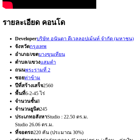
รายละเอียด คอนโด
Developer
บริษัท อนันดา ดีเวลลอปเม้นท์ จำกัด (มหาชน)
จังหวัด
กรุงเทพ
อำเภอ/เขต
บางขุนเทียน
ตำบล/แขวง
แสมดำ
ถนน
พระรามที่ 2
ซอย
ท่าข้าม
ปีที่สร้างเสร็จ
2560
พื้นที่
6-2-45 ไร่
จำนวนชั้น
8
จำนวนยูนิต
245
ประเภทอสังหา
Studio : 22.50 ตร.ม.
Studio 26.06 ตร.ม.
ที่จอดรถ
220 คัน (ประมาณ 30%)