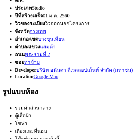
ตึก
C
ประเภท
Studio
ปีที่สร้างเสร็จ
01 ม.ค. 2560
วิวของระเบียง
วิวออกนอกโครงการ
จังหวัด
กรุงเทพ
อำเภอ/เขต
บางขุนเทียน
ตำบล/แขวง
แสมดำ
ถนน
พระรามที่ 2
ซอย
ท่าข้าม
Developer
บริษัท อนันดา ดีเวลลอปเม้นท์ จำกัด (มหาชน)
Location
Google Map
รูปแบบห้อง
รวมค่าส่วนกลาง
ตู้เสื้อผ้า
โซฟา
เตียงและที่นอน
โต๊ะทำงาน และเก้าอี้