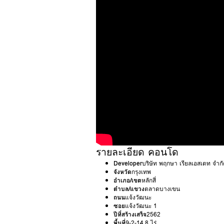
รายละเอียด คอนโด
Developer
บริษัท พฤกษา เรียลเอสเตท จำก
จังหวัด
กรุงเทพ
อำเภอ/เขต
หลักสี่
ตำบล/แขวง
ตลาดบางเขน
ถนน
แจ้งวัฒนะ
ซอย
แจ้งวัฒนะ 1
ปีที่สร้างเสร็จ
2562
พื้นที่
9-2-14.8 ไร่