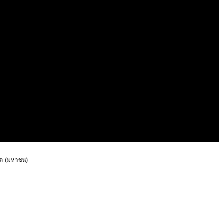
ัด (มหาชน)