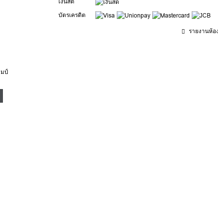
เงินสด
บัตรเครดิต
รายงานห้องน
มป์