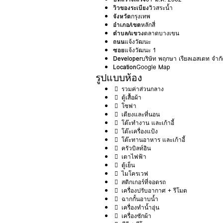
วิวของระเบียง
วิวสระน้ำ
จังหวัด
กรุงเทพ
อำเภอ/เขต
หลักสี่
ตำบล/แขวง
ตลาดบางเขน
ถนน
แจ้งวัฒนะ
ซอย
แจ้งวัฒนะ 1
Developer
บริษัท พฤกษา เรียลเอสเตท จำก
Location
Google Map
รูปแบบห้อง
รวมค่าส่วนกลาง
ตู้เสื้อผ้า
โซฟา
เตียงและที่นอน
โต๊ะทำงาน และเก้าอี้
โต๊ะเครื่องแป้ง
โต๊ะทานอาหาร และเก้าอี้
ครัวบิลท์อิน
เตาไฟฟ้า
ตู้เย็น
ไมโครเวฟ
สติกเกอร์ที่จอดรถ
เครื่องปรับอากาศ + รีโมต
ฉากกั้นอาบน้ำ
เครื่องทำน้ำอุ่น
เครื่องซักผ้า