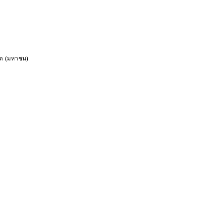
ัด (มหาชน)