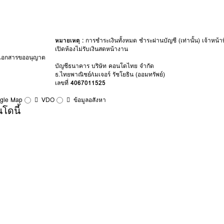
หมายเหตุ :
การชำระเงินทั้งหมด ชำระผ่านบัญชี (เท่านั้น) เจ้าหน้าที
เปิดห้องไม่รับเงินสดหน้างาน
ำเอกสารขออนุญาต
บัญชีธนาคาร บริษัท คอนโดไทย จำกัด
ธ.ไทยพาณิชย์/เมเจอร์ รัชโยธิน (ออมทรัพย์)
เลขที่
4067011525
ogle Map
VDO
ข้อมูลอสังหา
โดนี้