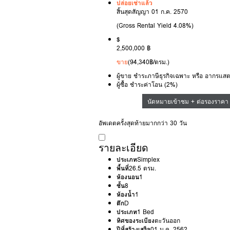
ปล่อยเช่าแล้ว
สิ้นสุดสัญญา 01 ก.ค. 2570
(Gross Rental Yield 4.08%)
$
2,500,000 ฿
ขาย
(94,340฿/ตรม.)
ผู้ขาย ชำระภาษีธุรกิจเฉพาะ หรือ อากรแสต
ผู้ซื้อ ชำระค่าโอน (2%)
นัดหมายเข้าชม + ต่อรองราคา
อัพเดตครั้งสุดท้ายมากกว่า 30 วัน
รายละเอียด
ประเภท
Simplex
พื้นที่
26.5 ตรม.
ห้องนอน
1
ชั้น
8
ห้องน้ำ
1
ตึก
D
ประเภท
1 Bed
ทิศของระเบียง
ตะวันออก
ปีที่สร้างเสร็จ
01 ม.ค. 2562