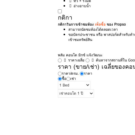
ทีวี + รีโมต
อ่างอาบน้ำ
กติกา
กติกาในการเข้าชมห้อง
เพื่อซื้อ
ของ Propso
สามารถนัดชมห้องได้ตลอดเวลา
ขอบัตรประชาชน หรือ พาสปอร์ตสำหรับท
เข้าชมทรัพย์สิน
พลัม คอนโด มิกซ์ แจ้งวัฒนะ
ราคาเฉลี่ย
ค้นหาจากสถานที่ใน Go
ราคา (ขาย/เช่า) เฉลี่ยของคอน
ราคา/ตรม.
ราคา
ซื้อ
เช่า