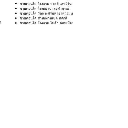
ขายคอนโด โรงแรม หลุยส์ แทเวิร์น ดอนเมือง
ขายคอนโด โรงพยาบาลจุฬาภรณ์
ขายคอนโด วัดพระศรีมหาธาตุวรมหาวิหาร
ขายคอนโด สำนักงานเขต หลักสี่
่
ขายคอนโด โรงแรม ไมด้า ดอนเมือง แอร์พอร์ต กรุงเทพ