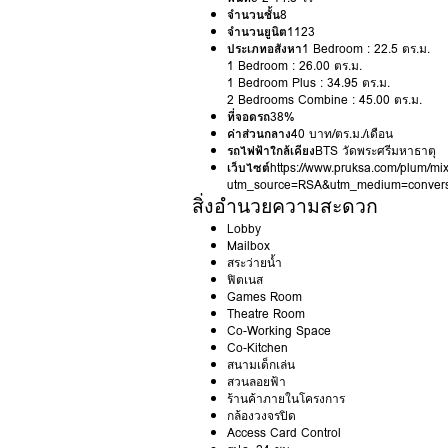
จำนวนชั้น
8
จำนวนยูนิต
1123
ประเภทอสังหา
1 Bedroom : 22.5 ตร.ม.
1 Bedroom : 26.00 ตร.ม.
1 Bedroom Plus : 34.95 ตร.ม.
2 Bedrooms Combine : 45.00 ตร.ม.
ที่จอดรถ
38%
ค่าส่วนกลาง
40 บาท/ตร.ม./เดือน
รถไฟฟ้าใกล้เคียง
BTS วัดพระศรีมหาธาตุ
เว็บไซต์
https://www.pruksa.com/plum/m
utm_source=RSA&utm_medium=conver
สิ่งอำนวยความสะดวก
Lobby
Mailbox
สระว่ายน้ำ
ฟิตเนส
Games Room
Theatre Room
Co-Working Space
Co-Kitchen
สนามเด็กเล่น
สวนลอยฟ้า
ร้านค้าภายในโครงการ
กล้องวงจรปิด
Access Card Control