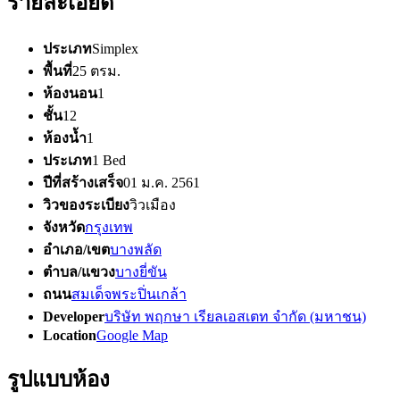
รายละเอียด
ประเภท
Simplex
พื้นที่
25 ตรม.
ห้องนอน
1
ชั้น
12
ห้องน้ำ
1
ประเภท
1 Bed
ปีที่สร้างเสร็จ
01 ม.ค. 2561
วิวของระเบียง
วิวเมือง
จังหวัด
กรุงเทพ
อำเภอ/เขต
บางพลัด
ตำบล/แขวง
บางยี่ขัน
ถนน
สมเด็จพระปิ่นเกล้า
Developer
บริษัท พฤกษา เรียลเอสเตท จำกัด (มหาชน)
Location
Google Map
รูปแบบห้อง