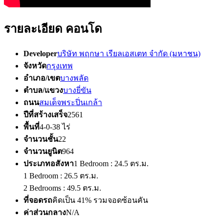
รายละเอียด คอนโด
Developer
บริษัท พฤกษา เรียลเอสเตท จำกัด (มหาชน)
จังหวัด
กรุงเทพ
อำเภอ/เขต
บางพลัด
ตำบล/แขวง
บางยี่ขัน
ถนน
สมเด็จพระปิ่นเกล้า
ปีที่สร้างเสร็จ
2561
พื้นที่
4-0-38 ไร่
จำนวนชั้น
22
จำนวนยูนิต
964
ประเภทอสังหา
1 Bedroom : 24.5 ตร.ม.
1 Bedroom : 26.5 ตร.ม.
2 Bedrooms : 49.5 ตร.ม.
ที่จอดรถ
คิดเป็น 41% รวมจอดซ้อนคัน
ค่าส่วนกลาง
N/A