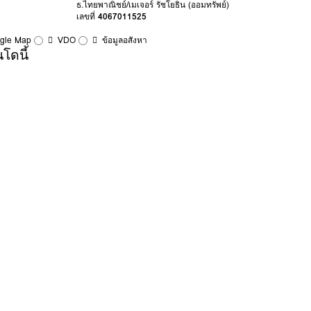
ธ.ไทยพาณิชย์/เมเจอร์ รัชโยธิน (ออมทรัพย์)
เลขที่
4067011525
ogle Map
VDO
ข้อมูลอสังหา
โดนี้