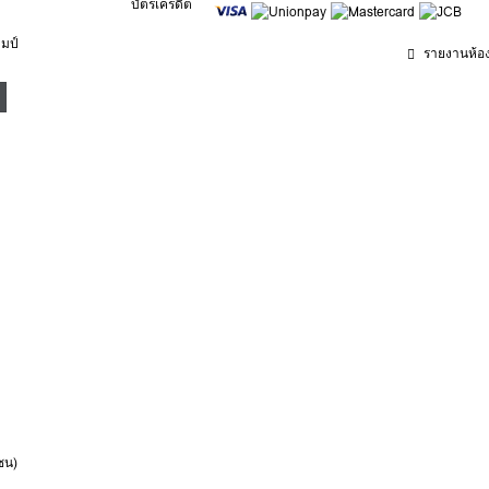
บัตรเครดิต
มป์
รายงานห้องน
าชน)