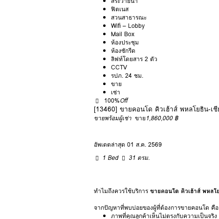
สระว่ายน้ำ
ฟิตเนส
สวนสาธารณะ
Wifi – Lobby
Mail Box
ห้องประชุม
ห้องซักรีด
ลิฟท์โดยสาร 2 ตัว
CCTV
รปภ. 24 ชม.
ขาย
เช่า
100%
Off
[13460] ขายคอนโด คิวเฮ้าส์ พหลโยธิน-เช
ขายพร้อมผู้เช่า
ขาย
1,860,000 ฿
อัพเดตล่าสุด 01 ส.ค. 2569
1 Bed
31 ตรม.
ทำไมถึงควรใช้บริการ
ขายคอนโด คิวเฮ้าส์ พหลโย
จากปัญหาที่พบบ่อยของผู้ที่ต้องการขายคอนโด คือ
ภาพที่คุณลูกค้าเห็นไม่ตรงกับความเป็นจริง