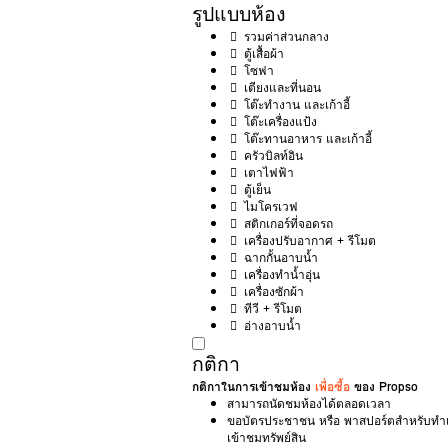
รูปแบบห้อง
รวมค่าส่วนกลาง
ตู้เสื้อผ้า
โซฟา
เตียงและที่นอน
โต๊ะทำงาน และเก้าอี้
โต๊ะเครื่องแป้ง
โต๊ะทานอาหาร และเก้าอี้
ครัวบิลท์อิน
เตาไฟฟ้า
ตู้เย็น
ไมโครเวฟ
สติกเกอร์ที่จอดรถ
เครื่องปรับอากาศ + รีโมต
ฉากกั้นอาบน้ำ
เครื่องทำน้ำอุ่น
เครื่องซักผ้า
ทีวี + รีโมต
อ่างอาบน้ำ
กติกา
กติกาในการเข้าชมห้อง
เพื่อซื้อ
ของ Propso
สามารถนัดชมห้องได้ตลอดเวลา
ขอบัตรประชาชน หรือ พาสปอร์ตสำหรับท
เข้าชมทรัพย์สิน