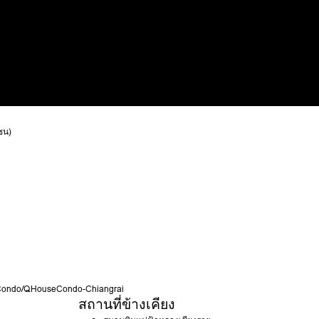
าชน)
se-Condo/QHouseCondo-Chiangrai
สถานที่ข้างเคียง