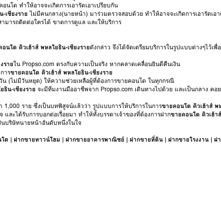
คอนโด ทำให้อาจจะเกิดการเอารัดเอาเปรียบกัน
น-เชียงราย
ไม่มีคนกลาง(นายหน้า) มาร่วมตรวจสอบด้วย ทำให้อาจจะเกิดการเอารัดเอาเ
ม่สามารถติดต่อใครได้ ขาดการดูแล และให้บริการ
อนโด คิวเฮ้าส์ พหลโยธิน-เชียงราย
ดังกล่าว จึงได้จัดเตรียมบริการในรูปแบบต่างๆไว้เพื
ียงราย
ใน Propso.com ตรงกับความเป็นจริง หากคลาดเคลื่อนยินดีคืนเงิน
งการ
ขายคอนโด คิวเฮ้าส์ พหลโยธิน-เชียงราย
วัน (ไม่มีวันหยุด) ให้ความช่วยเหลือผู้ที่ต้องการขายคอนโด ในทุกกรณี
ยธิน-เชียงราย
จะมีทีมงานมืออาชีพจาก Propso.com เดินทางไปด้วย และเป็นกลาง คอย
 1,000 ราย ซึ่งเป็นบทพิสูจน์แล้วว่า รูปแบบการให้บริการในการ
ขายคอนโด คิวเฮ้าส์ พ
ใจ และได้รับการบอกต่อเรื่อยมา ทำให้ทั้งบรรดาเจ้าของที่ต้องการฝาก
ขายคอนโด คิวเฮ้าส
็นบริษัทนายหน้าอันดับหนึ่งในใจ
นโด
|
ฝากขายทาวน์โฮม
|
ฝากขายอาคารพาณิชย์
|
ฝากขายที่ดิน
|
ฝากขายโรงงาน
|
ฝา