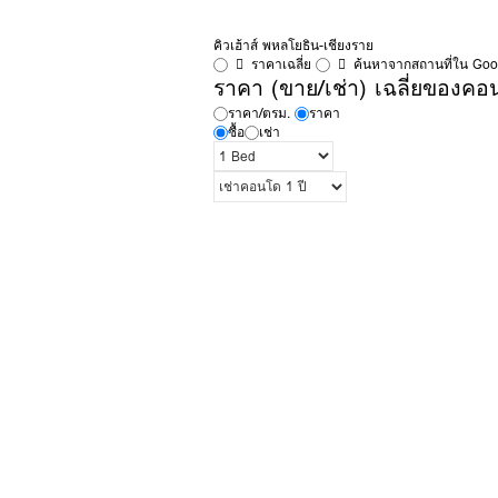
คิวเฮ้าส์ พหลโยธิน-เชียงราย
ราคาเฉลี่ย
ค้นหาจากสถานที่ใน Go
ราคา (ขาย/เช่า) เฉลี่ยของคอน
ราคา/ตรม.
ราคา
ซื้อ
เช่า