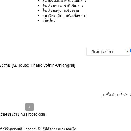
สนามบินแม่ฟ้าหลวงเชียงราย
โรงเรียนนานาชาติเชียงราย
โรงเรียนอนุบาลเชียงราย
มหาวิทยาลัยราชภัฎเชียงราย
แม็คโคร
ียงราย [Q.House Phaholyothin-Chiangrai]
ชั้น 8
1 ห้องน
1
ธิน-เชียงราย
กับ Propso.com
 ทำให้ทุกฝ่ายเสียเวลารวมถึง ผู้ที่ต้องการขายคอนโด