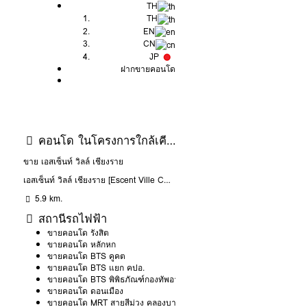
TH
TH
EN
CN
JP
ฝากขายคอนโด
คอนโด ในโครงการใกล้เคียง
ขาย เอสเซ็นท์ วิลล์ เชียงราย
เอสเซ็นท์ วิลล์ เชียงราย [Escent Ville Chiangrai]
5.9 km.
สถานีรถไฟฟ้า
ขายคอนโด รังสิต
ขายคอนโด หลักหก
ขายคอนโด BTS คูคต
ขายคอนโด BTS แยก คปอ.
ขายคอนโด BTS พิพิธภัณฑ์กองทัพอากาศ
ขายคอนโด ดอนเมือง
ขายคอนโด MRT สายสีม่วง คลองบางไผ่