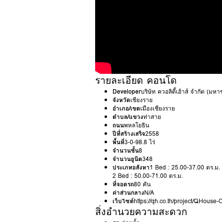
รายละเอียด คอนโด
Developer
บริษัท ควอลิตี้เฮ้าส์ จำกัด (มห
จังหวัด
เชียงราย
อำเภอ/เขต
เมืองเชียงราย
ตำบล/แขวง
ท่าสาย
ถนน
พหลโยธิน
ปีที่สร้างเสร็จ
2558
พื้นที่
3-0-98.8 ไร่
จำนวนชั้น
8
จำนวนยูนิต
348
ประเภทอสังหา
1 Bed : 25.00-37.00 ตร.ม.
2 Bed : 50.00-71.00 ตร.ม.
ที่จอดรถ
80 คัน
ค่าส่วนกลาง
N/A
เว็บไซต์
https://qh.co.th/project/QHou
สิ่งอำนวยความสะดวก