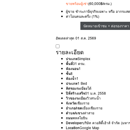
ขายพร้อมผู้เช่า
(60,000฿/ตรม.)
ผู้ขาย ชำระภาษีธุรกิจเฉพาะ หรือ อากรแสต
ค่าโอนคนละครึ่ง (1%)
นัดหมายเข้าชม + ต่อรองราคา
อัพเดตล่าสุด 01 ส.ค. 2569
รายละเอียด
ประเภท
Simplex
พื้นที่
31 ตรม.
ห้องนอน
1
ชั้น
8
ห้องน้ำ
1
ประเภท
1 Bed
ทิศของระเบียง
ใต้
ปีที่สร้างเสร็จ
01 ม.ค. 2558
วิวของระเบียง
วิวสระน้ำ
จังหวัด
เชียงราย
อำเภอ/เขต
เมืองเชียงราย
ตำบล/แขวง
ท่าสาย
ถนน
พหลโยธิน
Developer
บริษัท ควอลิตี้เฮ้าส์ จำกัด (มห
Location
Google Map