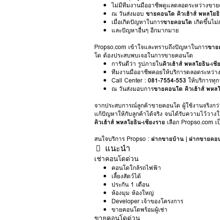
ไม่มีทีมงานมืออาชีพดูแลตลอดระหว่างขาย
ณ วันส่งมอบ
ขายคอนโด คิวเฮ้าส์ พหลโยธิ
เมื่อเกิดปัญหาในการ
ขายคอนโด
เกิดขึ้นไ
และปัญหาอื่นๆ อีกมากมาย
Propso.com เข้าใจและทราบถึงปัญหาในการ
ขายค
โด ต้องประสบพบเจอในการขายคอนโด
การันตีว่า รูปภายใน
คิวเฮ้าส์ พหลโยธิน-เช
ทีมงานมืออาชีพคอยให้บริการตลอดระหว่า
Call Center :
081-7554-553
ให้บริการทุก
ณ วันส่งมอบการ
ขายคอนโด คิวเฮ้าส์ พหลโ
จากประสบการณ์ลูกค้าขายคอนโด ผู้ใช้งานจริงกว่า
แก้ปัญหาให้กับลูกค้าได้จริง จนได้รับความไว้วาง
คิวเฮ้าส์ พหลโยธิน-เชียงราย
เลือก Propso.com เป
สนใจบริการ Propso :
ฝากขายบ้าน
|
ฝากขายคอ
แนะนำ
เช่าคอนโดด่วน
คอนโดใกล้รถไฟฟ้า
เลี้ยงสัตว์ได้
ประกัน 1 เดือน
ห้องมุม ห้องใหญ่
Developer เจ้าของโครงการ
ขายคอนโดพร้อมผู้เช่า
ขายคอนโดด่วน