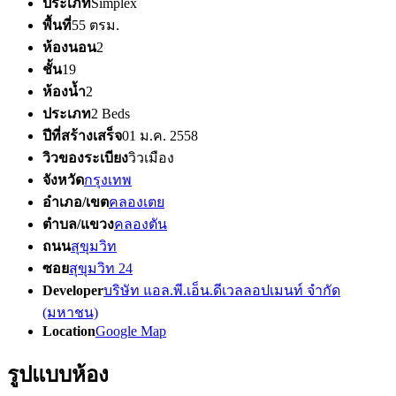
ประเภท
Simplex
พื้นที่
55 ตรม.
ห้องนอน
2
ชั้น
19
ห้องน้ำ
2
ประเภท
2 Beds
ปีที่สร้างเสร็จ
01 ม.ค. 2558
วิวของระเบียง
วิวเมือง
จังหวัด
กรุงเทพ
อำเภอ/เขต
คลองเตย
ตำบล/แขวง
คลองตัน
ถนน
สุขุมวิท
ซอย
สุขุมวิท 24
Developer
บริษัท แอล.พี.เอ็น.ดีเวลลอปเมนท์ จำกัด
(มหาชน)
Location
Google Map
รูปแบบห้อง