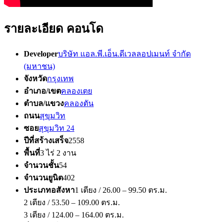
รายละเอียด คอนโด
Developer
บริษัท แอล.พี.เอ็น.ดีเวลลอปเมนท์ จำกัด
(มหาชน)
จังหวัด
กรุงเทพ
อำเภอ/เขต
คลองเตย
ตำบล/แขวง
คลองตัน
ถนน
สุขุมวิท
ซอย
สุขุมวิท 24
ปีที่สร้างเสร็จ
2558
พื้นที่
3 ไร่ 2 งาน
จำนวนชั้น
54
จำนวนยูนิต
402
ประเภทอสังหา
1 เตียง / 26.00 – 99.50 ตร.ม.
2 เตียง / 53.50 – 109.00 ตร.ม.
3 เตียง / 124.00 – 164.00 ตร.ม.