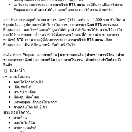
ณ วันส่งมอบการ
ขายอาคารพาณิชย์ BTS สยาม
จะมีทีมงานมืออาชีพจาก
Propso.com เดินทางไปด้วย และเป็นกลาง คอยให้ความช่วยเหลือ
จากประสบการณ์ลูกค้าขายอาคารพาณิชย์ ผู้ใช้งานจริงกว่า 1,000 ราย ซึ่งเป็นบท
พิสูจน์แล้วว่า รูปแบบการให้บริการในการ
ขายอาคารพาณิชย์ BTS สยาม
ของ
Propso.com ตอบโจทย์และแก้ปัญหาให้กับลูกค้าได้จริง จนได้รับความไว้วางใจ
และได้รับการบอกต่อเรื่อยมา ทำให้ทั้งบรรดาเจ้าของที่ต้องการฝาก
ขายอาคาร
พาณิชย์ BTS สยาม
และผู้ที่ต้องการ
ขายอาคารพาณิชย์ BTS สยาม
เลือก
Propso.com เป็นบริษัทนายหน้าอันดับหนึ่งในใจ
สนใจบริการ Propso :
ฝากขายบ้าน
|
ฝากขายคอนโด
|
ฝากขายทาวน์โฮม
|
ฝาก
ขายอาคารพาณิชย์
|
ฝากขายที่ดิน
|
ฝากขายโรงงาน
|
ฝากปล่อยเช่าโกดัง คลัง
สินค้า
แนะนำ
เช่าคอนโดด่วน
คอนโดใกล้รถไฟฟ้า
เลี้ยงสัตว์ได้
ประกัน 1 เดือน
ห้องมุม ห้องใหญ่
Developer เจ้าของโครงการ
ขายคอนโดพร้อมผู้เช่า
ขายคอนโดด่วน
ขายบ้าน
คอนโดใกล้ฉัน
ขายทาวน์เฮ้าส์