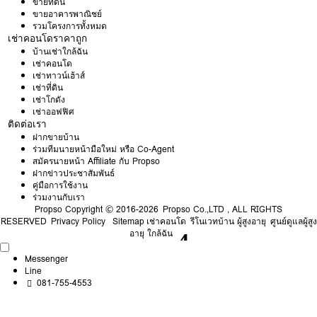
ขายที่ดิน
ขายอาคารพาณิชย์
รวมโครงการทั้งหมด
เช่าคอนโดราคาถูก
บ้านเช่าใกล้ฉัน
เช่าคอนโด
เช่าทาวน์เฮ้าส์
เช่าที่ดิน
เช่าโกดัง
เช่าออฟฟิศ
ติดต่อเรา
ฝากขายบ้าน
ร่วมทีมนายหน้ามือใหม่ หรือ Co-Agent
สมัครนายหน้า Affiliate กับ Propso
ฝากข่าวประชาสัมพันธ์
คู่มือการใช้งาน
ร่วมงานกับเรา
Propso
Copyright © 2016-2026 Propso Co.,LTD , ALL RIGHTS
RESERVED
Privacy Policy
Sitemap
เช่าคอนโด
รีโนเวทบ้าน ผู้สูงอายุ
ศูนย์ดูแลผู้สูง
อายุ ใกล้ฉัน
Messenger
Line
081-755-4553