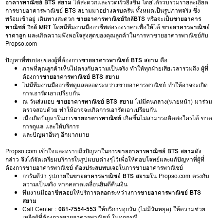
อาคารพาณิชย์ BTS สยาม
ได้สะดวกและรวดเร็วยิ่งขึ้น โดยได้รวบรวมรายละเอียด
การขายอาคารพาณิชย์ BTS สยามมาอย่างครบครัน ทั้งหมดเป็นรูปภาพจริง ซึ่ง
พร้อมเข้าอยู่ เดินทางสะดวก
ขายอาคารพาณิชย์ใกล้BTS
หรือจะเป็น
ขายอาคาร
พาณิชย์ ใกล้ MRT
โดยมีทีมงานมืออาชีพต่อรองราคาเพื่อให้ได้
ขายอาคารพาณิชย์
ราคาถูก
และเกิดความพึงพอใจสูงสุดของคุณลูกค้าในการหาขายอาคารพาณิชย์กับ
Propso.com
ปัญหาที่พบบ่อยของผู้ที่ต้องการ
ขายอาคารพาณิชย์ BTS สยาม
คือ
ภาพที่คุณลูกค้าเห็นไม่ตรงกับความเป็นจริง ทำให้ทุกฝ่ายเสียเวลารวมถึง ผู้ที่
ต้องการ
ขายอาคารพาณิชย์ BTS สยาม
ไม่มีทีมงานมืออาชีพดูแลตลอดระหว่างขายอาคารพาณิชย์ ทำให้อาจจะเกิด
การเอารัดเอาเปรียบกัน
ณ วันส่งมอบ
ขายอาคารพาณิชย์ BTS สยาม
ไม่มีคนกลาง(นายหน้า) มาร่วม
ตรวจสอบด้วย ทำให้อาจจะเกิดการเอารัดเอาเปรียบกัน
เมื่อเกิดปัญหาในการ
ขายอาคารพาณิชย์
เกิดขึ้นไม่สามารถติดต่อใครได้ ขาด
การดูแล และให้บริการ
และปัญหาอื่นๆ อีกมากมาย
Propso.com เข้าใจและทราบถึงปัญหาในการ
ขายอาคารพาณิชย์ BTS สยาม
ดัง
กล่าว จึงได้จัดเตรียมบริการในรูปแบบต่างๆไว้เพื่อให้ตอบโจทย์และแก้ปัญหาที่ผู้ที่
ต้องการขายอาคารพาณิชย์ ต้องประสบพบเจอในการขายอาคารพาณิชย์
การันตีว่า รูปภายใน
ขายอาคารพาณิชย์ BTS สยาม
ใน Propso.com ตรงกับ
ความเป็นจริง หากคลาดเคลื่อนยินดีคืนเงิน
ทีมงานมืออาชีพคอยให้บริการตลอดระหว่างการ
ขายอาคารพาณิชย์ BTS
สยาม
Call Center :
081-7554-553
ให้บริการทุกวัน (ไม่มีวันหยุด) ให้ความช่วย
เหลือผู้ที่ต้องการขายอาคารพาณิชย์ ในทุกกรณี