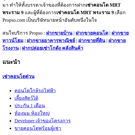
มา ทำให้ทั้งบรรดาเจ้าของที่ต้องการฝาก
เช่าคอนโด MRT
พระราม 9
และผู้ที่ต้องการ
เช่าคอนโด MRT พระราม 9
เลือก
Propso.com เป็นบริษัทนายหน้าอันดับหนึ่งในใจ
สนใจบริการ Propso :
ฝากขายบ้าน
|
ฝากขายคอนโด
|
ฝากขาย
ทาวน์โฮม
|
ฝากขายอาคารพาณิชย์
|
ฝากขายที่ดิน
|
ฝากขาย
โรงงาน
|
ฝากปล่อยเช่าโกดัง คลังสินค้า
แนะนำ
เช่าคอนโดด่วน
คอนโดใกล้รถไฟฟ้า
เลี้ยงสัตว์ได้
ประกัน 1 เดือน
ห้องมุม ห้องใหญ่
Developer เจ้าของโครงการ
ขายคอนโดพร้อมผู้เช่า