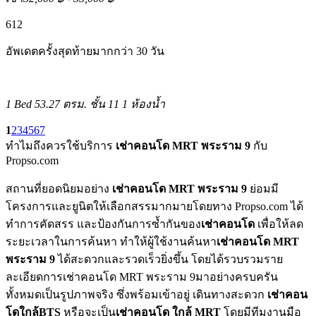
6
12
อัพเดตครั้งสุดท้ายมากกว่า 30 วัน
1 Bed
53.27 ตรม.
ชั้น 11
1 ห้องน้ำ
1
2
3
4
5
6
7
ทำไมถึงควรใช้บริการ
เช่าคอนโด MRT พระราม 9
กับ
Propso.com
สถานที่ยอดนิยมอย่าง
เช่าคอนโด MRT พระราม 9
ย่อมมี
โครงการและยูนิตให้เลือกสรรมากมายโดยทาง Propso.com ได้
ทำการคัดสรร และป้องกันการซ้ำกันของ
เช่าคอนโด
เพื่อให้ลด
ระยะเวลาในการค้นหา ทำให้ผู้ใช้งานค้นหา
เช่าคอนโด MRT
พระราม 9
ได้สะดวกและรวดเร็วยิ่งขึ้น โดยได้รวบรวมราย
ละเอียดการเช่าคอนโด MRT พระราม 9มาอย่างครบครัน
ทั้งหมดเป็นรูปภาพจริง ซึ่งพร้อมเข้าอยู่ เดินทางสะดวก
เช่าคอน
โดใกล้BTS
หรือจะเป็น
เช่าคอนโด ใกล้ MRT
โดยมีทีมงานมือ