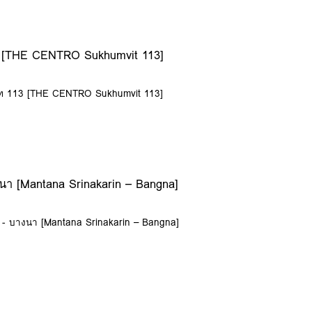
13 [THE CENTRO Sukhumvit 113]
มวิท 113 [THE CENTRO Sukhumvit 113]
งนา [Mantana Srinakarin – Bangna]
ร์ - บางนา [Mantana Srinakarin – Bangna]