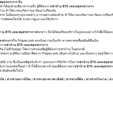
ะสมุทรปราการ
คือ
ำให้ทุกฝ่ายเสียเวลารวมถึง ผู้ที่ต้องการ
เช่าบ้าน BTS เคหะสมุทรปราการ
บ้าน ทำให้อาจจะเกิดการเอารัดเอาเปรียบกัน
การ
ไม่มีคนกลาง(นายหน้า) มาร่วมตรวจสอบด้วย ทำให้อาจจะเกิดการเอารัดเอาเปรียบก
ามารถติดต่อใครได้ ขาดการดูแล และให้บริการ
บ้าน BTS เคหะสมุทรปราการ
ดังกล่าว จึงได้จัดเตรียมบริการในรูปแบบต่างๆไว้เพื่อให้ตอบโ
ุทรปราการ
ใน Propso.com ตรงกับความเป็นจริง หากคลาดเคลื่อนยินดีคืนเงิน
งการ
เช่าบ้าน BTS เคหะสมุทรปราการ
ัน (ไม่มีวันหยุด) ให้ความช่วยเหลือผู้ที่ต้องการเช่าบ้าน ในทุกกรณี
ปราการ
จะมีทีมงานมืออาชีพจาก Propso.com เดินทางไปด้วย และเป็นกลาง คอยให้ความ
1,000 ราย ซึ่งเป็นบทพิสูจน์แล้วว่า รูปแบบการให้บริการในการ
เช่าบ้าน BTS เคหะสมุทร
รับการบอกต่อเรื่อยมา ทำให้ทั้งบรรดาเจ้าของที่ต้องการฝาก
เช่าบ้าน BTS เคหะสมุทรปร
้าอันดับหนึ่งในใจ
นโด
|
ฝากขายทาวน์โฮม
|
ฝากขายอาคารพาณิชย์
|
ฝากขายที่ดิน
|
ฝากขายโรงงาน
|
ฝา