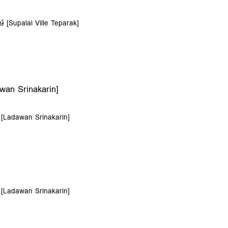
กษ์ [Supalai Ville Teparak]
awan Srinakarin]
์ [Ladawan Srinakarin]
์ [Ladawan Srinakarin]