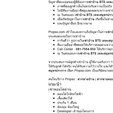
ปัญหาที่พบบ่อยของผู้ที่ต้องการ
เช่าบ้าน BTS เคห
ภาพที่คุณลูกค้าเห็นไม่ตรงกับความเป็นจริง ท
ไม่มีทีมงานมืออาชีพดูแลตลอดระหว่างเช่า
ณ วันส่งมอบ
เช่าบ้าน BTS เคหะสมุทรปรา
เมื่อเกิดปัญหาในการ
เช่าบ้าน
เกิดขึ้นไม่ส
และปัญหาอื่นๆ อีกมากมาย
Propso.com เข้าใจและทราบถึงปัญหาในการ
เช่า
ประสบพบเจอในการเช่าบ้าน
การันตีว่า รูปภายใน
เช่าบ้าน BTS เคหะสม
ทีมงานมืออาชีพคอยให้บริการตลอดระหว่า
Call Center :
081-7554-553
ให้บริการทุกว
ณ วันส่งมอบการ
เช่าบ้าน BTS เคหะสมุทร
จากประสบการณ์ลูกค้าเช่าบ้าน ผู้ใช้งานจริงกว่า 
ให้กับลูกค้าได้จริง จนได้รับความไว้วางใจ และได้
สมุทรปราการ
เลือก Propso.com เป็นบริษัทนายหน
สนใจบริการ Propso :
ฝากขายบ้าน
|
ฝากขายคอ
แนะนำ
เช่าคอนโดด่วน
คอนโดใกล้รถไฟฟ้า
เลี้ยงสัตว์ได้
ประกัน 1 เดือน
ห้องมุม ห้องใหญ่
Developer เจ้าของโครงการ