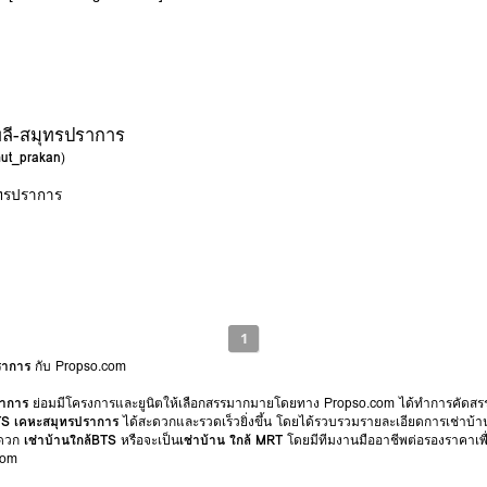
พลี-สมุทรปราการ
mut_prakan
)
ุทรปราการ
1
ราการ
กับ Propso.com
ราการ
ย่อมมีโครงการและยูนิตให้เลือกสรรมากมายโดยทาง Propso.com ได้ทำการคัดสรร
BTS เคหะสมุทรปราการ
ได้สะดวกและรวดเร็วยิ่งขึ้น โดยได้รวบรวมรายละเอียดการเช่าบ
สะดวก
เช่าบ้านใกล้BTS
หรือจะเป็น
เช่าบ้าน ใกล้ MRT
โดยมีทีมงานมืออาชีพต่อรองราคาเพื
com