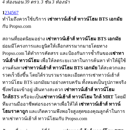
4 ห้องนอน
39 ตรว.
3 ชั้น
3 ห้องน้ำ
1
2
3
4
5
6
7
ทำไมถึงควรใช้บริการ
เช่าทาวน์เฮ้าส์ ทาวน์โฮม BTS เอกมัย
กับ Propso.com
สถานที่ยอดนิยมอย่าง
เช่าทาวน์เฮ้าส์ ทาวน์โฮม BTS เอกมัย
ย่อมมีโครงการและยูนิตให้เลือกสรรมากมายโดยทาง
Propso.com ได้ทำการคัดสรร และป้องกันการซ้ำกันของ
เช่าทา
วน์เฮ้าส์ ทาวน์โฮม
เพื่อให้ลดระยะเวลาในการค้นหา ทำให้ผู้ใช้
งานค้นหา
เช่าทาวน์เฮ้าส์ ทาวน์โฮม BTS เอกมัย
ได้สะดวกและ
รวดเร็วยิ่งขึ้น โดยได้รวบรวมรายละเอียดการเช่าทาวน์เฮ้าส์
ทาวน์โฮม BTS เอกมัยมาอย่างครบครัน ทั้งหมดเป็นรูปภาพจริง
ซึ่งพร้อมเข้าอยู่ เดินทางสะดวก
เช่าทาวน์เฮ้าส์ ทาวน์โฮม
ใกล้BTS
หรือจะเป็น
เช่าทาวน์เฮ้าส์ ทาวน์โฮม ใกล้ MRT
โดยมี
ทีมงานมืออาชีพต่อรองราคาเพื่อให้ได้
เช่าทาวน์เฮ้าส์ ทาวน์
โฮมราคาถูก
และเกิดความพึงพอใจสูงสุดของคุณลูกค้าในการ
หาเช่าทาวน์เฮ้าส์ ทาวน์โฮมกับ Propso.com