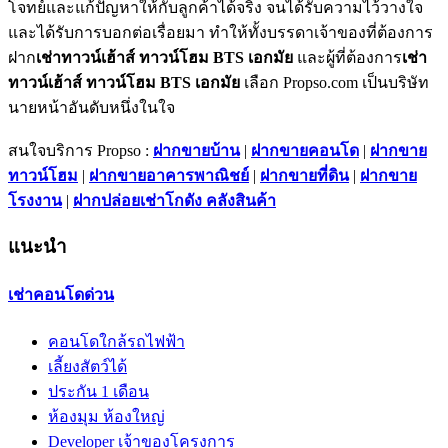
โจทย์และแก้ปัญหาให้กับลูกค้าได้จริง จนได้รับความไว้วางใจ
และได้รับการบอกต่อเรื่อยมา ทำให้ทั้งบรรดาเจ้าของที่ต้องการ
ฝาก
เช่าทาวน์เฮ้าส์ ทาวน์โฮม BTS เอกมัย
และผู้ที่ต้องการ
เช่า
ทาวน์เฮ้าส์ ทาวน์โฮม BTS เอกมัย
เลือก Propso.com เป็นบริษัท
นายหน้าอันดับหนึ่งในใจ
สนใจบริการ Propso :
ฝากขายบ้าน
|
ฝากขายคอนโด
|
ฝากขาย
ทาวน์โฮม
|
ฝากขายอาคารพาณิชย์
|
ฝากขายที่ดิน
|
ฝากขาย
โรงงาน
|
ฝากปล่อยเช่าโกดัง คลังสินค้า
แนะนำ
เช่าคอนโดด่วน
คอนโดใกล้รถไฟฟ้า
เลี้ยงสัตว์ได้
ประกัน 1 เดือน
ห้องมุม ห้องใหญ่
Developer เจ้าของโครงการ