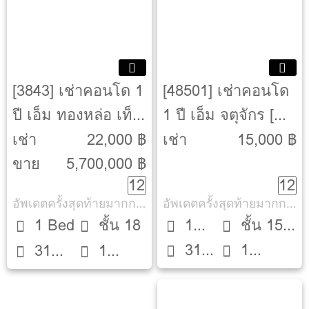
[3843] เช่าคอนโด 1
[48501] เช่าคอนโด
ปี เอ็ม ทองหล่อ เท็น
1 ปี เอ็ม จตุจักร [M
[M Thonglor 10]
Jatujak]
เช่า
22,000 ฿
เช่า
15,000 ฿
ขาย
5,700,000 ฿
12
12
อัพเดตครั้งสุดท้ายมากกว่า 30 วัน
อัพเดตครั้งสุดท้ายมากกว่า 30 วัน
1 Bed
ชั้น 18
1
ชั้น 15
31
1
31
1
Bed
ตึก A
ตรม.
ห้องน้ำ
ตรม.
ห้องน้ำ