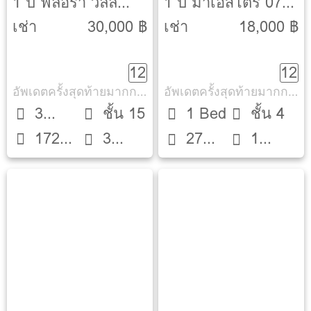
1 ปี ฟลอร่า วิลล์
1 ปี มาเอสโตร 07
[Flora Ville]
อนุสาวรีย์ชัยฯ
เช่า
30,000 ฿
เช่า
18,000 ฿
[Maestro 07 Victory
12
12
Monument]
อัพเดตครั้งสุดท้ายมากกว่า 30 วัน
อัพเดตครั้งสุดท้ายมากกว่า 30 วัน
3
ชั้น 15
1 Bed
ชั้น 4
172
Beds
3
27
1
ตรม.
ห้องน้ำ
ตรม.
ห้องน้ำ