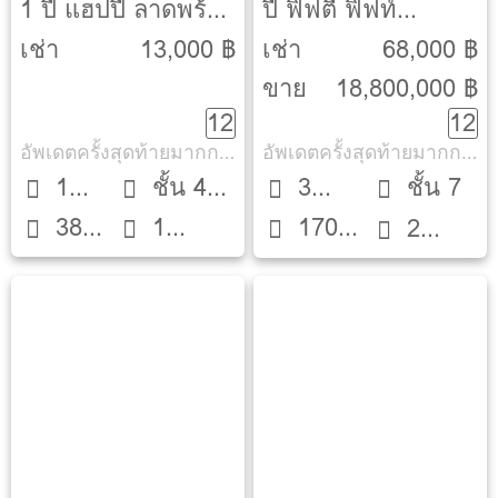
1 ปี แฮปปี้ ลาดพร้าว
ปี ฟิฟตี้ ฟิฟท์
101 [Happy
ทาวเวอร์ ทองหล่อ
เช่า
13,000 ฿
เช่า
68,000 ฿
Ladprao 101]
[Fifty Fifth Tower
ขาย
18,800,000 ฿
12
12
Thong lor]
อัพเดตครั้งสุดท้ายมากกว่า 30 วัน
อัพเดตครั้งสุดท้ายมากกว่า 30 วัน
1
ชั้น 4
3
ชั้น 7
38
1
170
Bed
ตึก 3
Beds
2
ตรม.
ห้องน้ำ
ตรม.
ห้องน้ำ