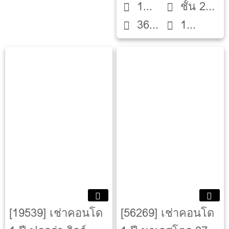
1
ชั้น 2
36
1
Bed
ตึก ฺB
ตรม.
ห้องน้ำ
[19539] เช่าคอนโด
[56269] เช่าคอนโด