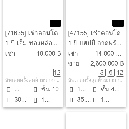
[71635] เช่าคอนโด
[47155] เช่าคอนโด
1 ปี เอ็ม ทองหล่อ
1 ปี แฮปปี้ ลาดพร้าว
เท็น [M Thonglor
101 [Happy
เช่า
19,000 ฿
เช่า
14,000 ฿ -
10]
Ladprao 101]
ขาย
2,600,000 ฿
15,000 ฿
12
3
6
12
อัพเดตครั้งสุดท้ายมากกว่า 30 วัน
อัพเดตครั้งสุดท้ายมากกว่า 30 วัน
ชั้น 10
1
ชั้น 4
30
35.5
1
Studio
1
Bed
ตึก North
ตรม.
ตรม.
ห้องน้ำ
ห้องน้ำ