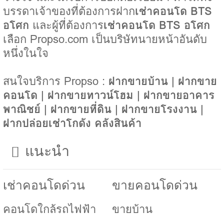
บรรดาเจ้าของที่ต้องการฝาก
เช่าคอนโด BTS
อโศก
และผู้ที่ต้องการ
เช่าคอนโด BTS อโศก
เลือก Propso.com เป็นบริษัทนายหน้าอันดับ
หนึ่งในใจ
สนใจบริการ Propso :
ฝากขายบ้าน
|
ฝากขาย
คอนโด
|
ฝากขายทาวน์โฮม
|
ฝากขายอาคาร
พาณิชย์
|
ฝากขายที่ดิน
|
ฝากขายโรงงาน
|
ฝากปล่อยเช่าโกดัง คลังสินค้า
แนะนำ
เช่าคอนโดด่วน
ขายคอนโดด่วน
คอนโดใกล้รถไฟฟ้า
ขายบ้าน