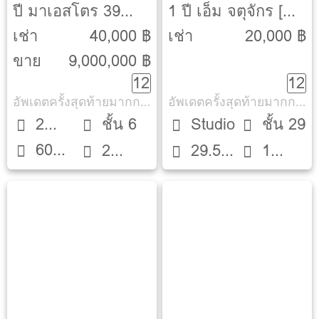
ปี มาเอสโตร 39
1 ปี เอ็ม จตุจักร [M
[Maestro 39]
Jatujak]
เช่า
40,000 ฿
เช่า
20,000 ฿
ขาย
9,000,000 ฿
12
12
อัพเดตครั้งสุดท้ายมากกว่า 30 วัน
อัพเดตครั้งสุดท้ายมากกว่า 30 วัน
2
ชั้น 6
Studio
ชั้น 29
60
Beds
2
29.5
1
ตรม.
ห้องน้ำ
ตรม.
ห้องน้ำ