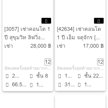
[3057] เช่าคอนโด 1
[42634] เช่าคอนโด
ปี สุขุมวิท ลิฟวิ่ง
1 ปี เอ็ม จตุจักร [M
ทาวน์ [Sukhumvit
Jatujak]
เช่า
28,000 ฿
เช่า
17,000 ฿
Living Town]
12
12
อัพเดตครั้งสุดท้ายมากกว่า 30 วัน
อัพเดตครั้งสุดท้ายมากกว่า 30 วัน
2
ชั้น 8
1
ชั้น 22
66.5
31
1
Beds
1
Bed
ตึก A
ตรม.
ตรม.
ห้องน้ำ
ห้องน้ำ