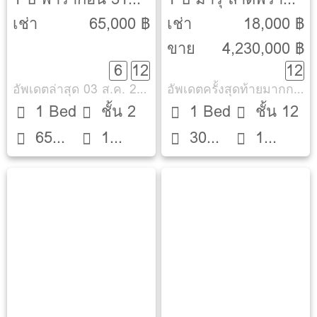
[Paragon 31]
15 [Maru Ladprao
เช่า
65,000 ฿
เช่า
18,000 ฿
15]
ขาย
4,230,000 ฿
6
12
12
อัพเดตล่าสุด 03 ส.ค. 2569
อัพเดตครั้งสุดท้ายมากกว่า 30 วัน
1 Bed
ชั้น 2
1 Bed
ชั้น 12
65
1
30
1
ตรม.
ห้องน้ำ
ตรม.
ห้องน้ำ