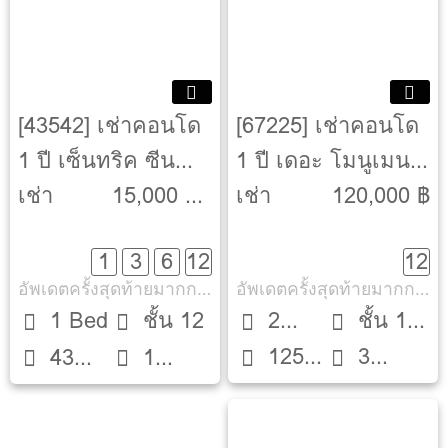
[43542] เช่าคอนโด
[67225] เช่าคอนโด
1 ปี เซ็นทริค ซีน
1 ปี เดอะ โมนูเมนต์
สุขุมวิท 64 [Centric
ทองหล่อ [The
เช่า
15,000 ฿ -
เช่า
120,000 ฿
Scene]
Monument Thonglo]
17,000 ฿
1
3
6
12
12
อัพเดตครั้งสุดท้ายมากกว่า 30 วัน
อัพเดตครั้งสุดท้ายมากกว่า 30 วัน
1 Bed
ชั้น 12
2
ชั้น 11
125
3
43
1
Beds
ตึก -
ตรม.
ห้องน้ำ
ตรม.
ห้องน้ำ