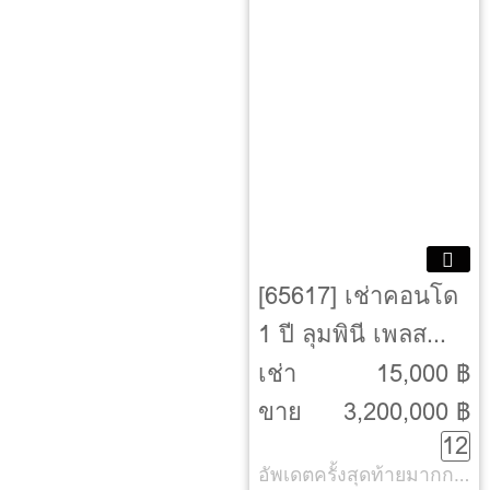
[65617] เช่าคอนโด
1 ปี ลุมพินี เพลส
พระราม 9 – รัชดา
เช่า
15,000 ฿
[Lumpini Place
ขาย
3,200,000 ฿
12
Rama IX-Ratchada]
อัพเดตครั้งสุดท้ายมากกว่า 30 วัน