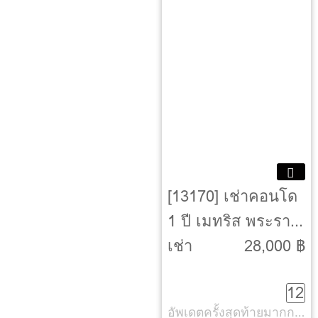
[13170] เช่าคอนโด
1 ปี เมทริส พระราม
9 - รามคำแหง
เช่า
28,000 ฿
[Metris Rama 9-
12
Ramkhamheang]
อัพเดตครั้งสุดท้ายมากกว่า 30 วัน