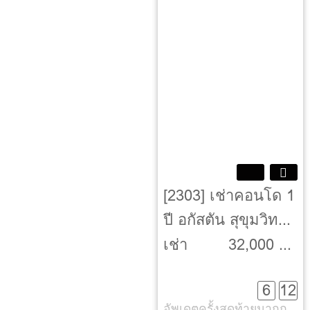
[2303] เช่าคอนโด 1
ปี อกัสตัน สุขุมวิท
22 [Aguston
เช่า
32,000 ฿ -
Sukhumvit 22]
35,000 ฿
6
12
อัพเดตครั้งสุดท้ายมากกว่า 30 วัน