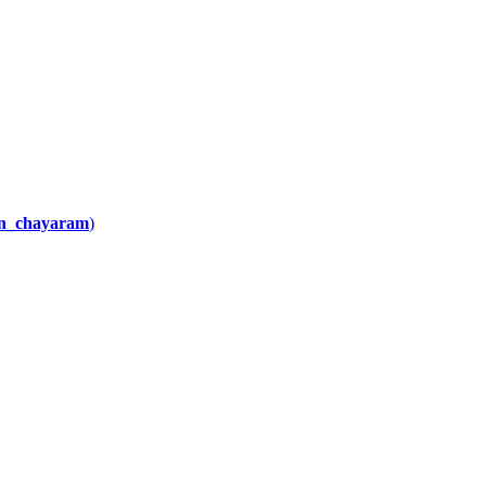
n_chayaram
)