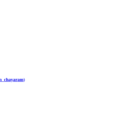
n_chayaram
)