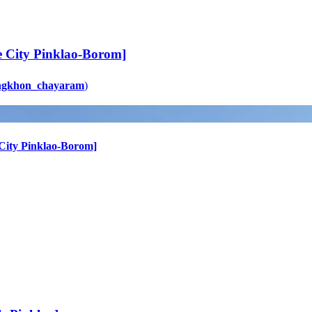
he City Pinklao-Borom]
ongkhon_chayaram
)
 City Pinklao-Borom]