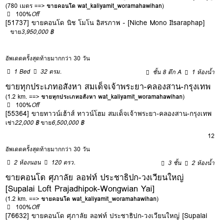
(780 เมตร ==>
ขายคอนโด wat_kaliyamit_woramahawihan
)
100%
Off
[51737] ขายคอนโด นิช โมโน อิสรภาพ - [Niche Mono Itsaraphap]
ขาย
3,950,000 ฿
อัพเดตครั้งสุดท้ายมากกว่า 30 วัน
1 Bed
32 ตรม.
ชั้น 8 ตึก A
1 ห้องน้ำ
ขายทุกประเภทอสังหา สมเด็จเจ้าพระยา-คลองสาน-กรุงเทพ
(1.2 km. ==>
ขายทุกประเภทอสังหา wat_kaliyamit_woramahawihan
)
100%
Off
[55364] ขายทาวน์เฮ้าส์ ทาวน์โฮม สมเด็จเจ้าพระยา-คลองสาน-กรุงเทพ
เช่า
22,000 ฿
ขาย
6,500,000 ฿
12
อัพเดตครั้งสุดท้ายมากกว่า 30 วัน
2 ห้องนอน
120 ตรว.
3 ชั้น
2 ห้องน้ำ
ขายคอนโด ศุภาลัย ลอฟท์ ประชาธิปก-วงเวียนใหญ่
[Supalai Loft Prajadhipok-Wongwian Yai]
(1.2 km. ==>
ขายคอนโด wat_kaliyamit_woramahawihan
)
100%
Off
[76632] ขายคอนโด ศุภาลัย ลอฟท์ ประชาธิปก-วงเวียนใหญ่ [Supalai