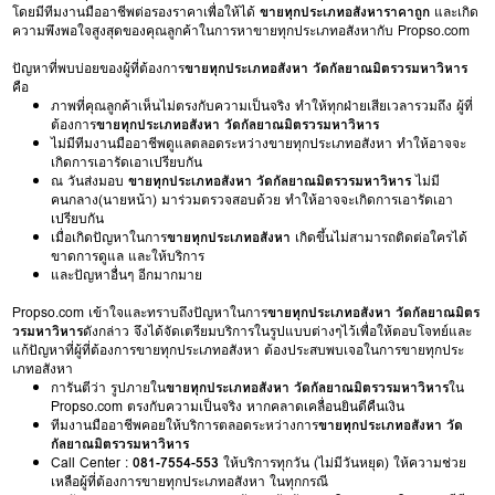
โดยมีทีมงานมืออาชีพต่อรองราคาเพื่อให้ได้
ขายทุกประเภทอสังหาราคาถูก
และเกิด
ความพึงพอใจสูงสุดของคุณลูกค้าในการหาขายทุกประเภทอสังหากับ Propso.com
ปัญหาที่พบบ่อยของผู้ที่ต้องการ
ขายทุกประเภทอสังหา วัดกัลยาณมิตรวรมหาวิหาร
คือ
ภาพที่คุณลูกค้าเห็นไม่ตรงกับความเป็นจริง ทำให้ทุกฝ่ายเสียเวลารวมถึง ผู้ที่
ต้องการ
ขายทุกประเภทอสังหา วัดกัลยาณมิตรวรมหาวิหาร
ไม่มีทีมงานมืออาชีพดูแลตลอดระหว่างขายทุกประเภทอสังหา ทำให้อาจจะ
เกิดการเอารัดเอาเปรียบกัน
ณ วันส่งมอบ
ขายทุกประเภทอสังหา วัดกัลยาณมิตรวรมหาวิหาร
ไม่มี
คนกลาง(นายหน้า) มาร่วมตรวจสอบด้วย ทำให้อาจจะเกิดการเอารัดเอา
เปรียบกัน
เมื่อเกิดปัญหาในการ
ขายทุกประเภทอสังหา
เกิดขึ้นไม่สามารถติดต่อใครได้
ขาดการดูแล และให้บริการ
และปัญหาอื่นๆ อีกมากมาย
Propso.com เข้าใจและทราบถึงปัญหาในการ
ขายทุกประเภทอสังหา วัดกัลยาณมิตร
วรมหาวิหาร
ดังกล่าว จึงได้จัดเตรียมบริการในรูปแบบต่างๆไว้เพื่อให้ตอบโจทย์และ
แก้ปัญหาที่ผู้ที่ต้องการขายทุกประเภทอสังหา ต้องประสบพบเจอในการขายทุกประ
เภทอสังหา
การันตีว่า รูปภายใน
ขายทุกประเภทอสังหา วัดกัลยาณมิตรวรมหาวิหาร
ใน
Propso.com ตรงกับความเป็นจริง หากคลาดเคลื่อนยินดีคืนเงิน
ทีมงานมืออาชีพคอยให้บริการตลอดระหว่างการ
ขายทุกประเภทอสังหา วัด
กัลยาณมิตรวรมหาวิหาร
Call Center :
081-7554-553
ให้บริการทุกวัน (ไม่มีวันหยุด) ให้ความช่วย
เหลือผู้ที่ต้องการขายทุกประเภทอสังหา ในทุกกรณี