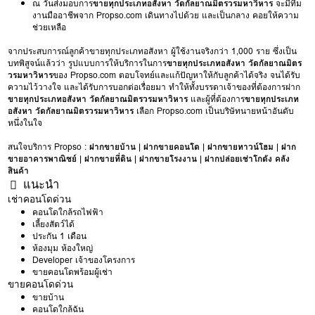
ณ วันส่งมอบการ
ขายทุกประเภทอสังหา วัดกัลยาณมิตรวรมหาวิหาร
จะมีทีม
งานมืออาชีพจาก Propso.com เดินทางไปด้วย และเป็นกลาง คอยให้ความ
ช่วยเหลือ
จากประสบการณ์ลูกค้าขายทุกประเภทอสังหา ผู้ใช้งานจริงกว่า 1,000 ราย ซึ่งเป็น
บทพิสูจน์แล้วว่า รูปแบบการให้บริการในการ
ขายทุกประเภทอสังหา วัดกัลยาณมิตร
วรมหาวิหาร
ของ Propso.com ตอบโจทย์และแก้ปัญหาให้กับลูกค้าได้จริง จนได้รับ
ความไว้วางใจ และได้รับการบอกต่อเรื่อยมา ทำให้ทั้งบรรดาเจ้าของที่ต้องการฝาก
ขายทุกประเภทอสังหา วัดกัลยาณมิตรวรมหาวิหาร
และผู้ที่ต้องการ
ขายทุกประเภท
อสังหา วัดกัลยาณมิตรวรมหาวิหาร
เลือก Propso.com เป็นบริษัทนายหน้าอันดับ
หนึ่งในใจ
สนใจบริการ Propso :
ฝากขายบ้าน
|
ฝากขายคอนโด
|
ฝากขายทาวน์โฮม
|
ฝาก
ขายอาคารพาณิชย์
|
ฝากขายที่ดิน
|
ฝากขายโรงงาน
|
ฝากปล่อยเช่าโกดัง คลัง
สินค้า
แนะนำ
เช่าคอนโดด่วน
คอนโดใกล้รถไฟฟ้า
เลี้ยงสัตว์ได้
ประกัน 1 เดือน
ห้องมุม ห้องใหญ่
Developer เจ้าของโครงการ
ขายคอนโดพร้อมผู้เช่า
ขายคอนโดด่วน
ขายบ้าน
คอนโดใกล้ฉัน