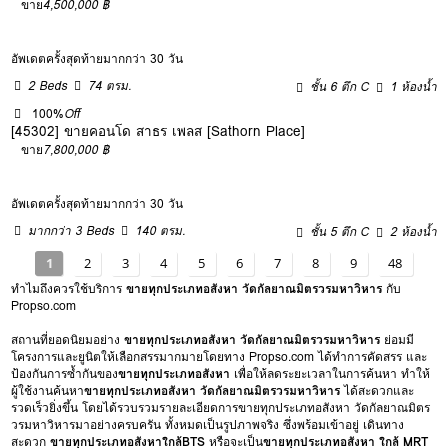
ขาย
4,500,000 ฿
อัพเดตครั้งสุดท้ายมากกว่า 30 วัน
2 Beds
74 ตรม.
ชั้น 6 ตึก C
1 ห้องน้ำ
100%
Off
[45302] ขายคอนโด สาธร เพลส [Sathorn Place]
ขาย
7,800,000 ฿
อัพเดตครั้งสุดท้ายมากกว่า 30 วัน
มากกว่า 3 Beds
140 ตรม.
ชั้น 5 ตึก C
2 ห้องน้ำ
1
2
3
4
5
6
7
8
9
48
ทำไมถึงควรใช้บริการ
ขายทุกประเภทอสังหา วัดกัลยาณมิตรวรมหาวิหาร
กับ
Propso.com
สถานที่ยอดนิยมอย่าง
ขายทุกประเภทอสังหา วัดกัลยาณมิตรวรมหาวิหาร
ย่อมมี
โครงการและยูนิตให้เลือกสรรมากมายโดยทาง Propso.com ได้ทำการคัดสรร และ
ป้องกันการซ้ำกันของ
ขายทุกประเภทอสังหา
เพื่อให้ลดระยะเวลาในการค้นหา ทำให้
ผู้ใช้งานค้นหา
ขายทุกประเภทอสังหา วัดกัลยาณมิตรวรมหาวิหาร
ได้สะดวกและ
รวดเร็วยิ่งขึ้น โดยได้รวบรวมรายละเอียดการขายทุกประเภทอสังหา วัดกัลยาณมิตร
วรมหาวิหารมาอย่างครบครัน ทั้งหมดเป็นรูปภาพจริง ซึ่งพร้อมเข้าอยู่ เดินทาง
สะดวก
ขายทุกประเภทอสังหาใกล้BTS
หรือจะเป็น
ขายทุกประเภทอสังหา ใกล้ MRT