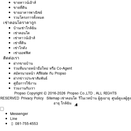
ขายทาวน์เฮ้าส์
ขายที่ดิน
ขายอาคารพาณิชย์
รวมโครงการทั้งหมด
เช่าคอนโดราคาถูก
บ้านเช่าใกล้ฉัน
เช่าคอนโด
เช่าทาวน์เฮ้าส์
เช่าที่ดิน
เช่าโกดัง
เช่าออฟฟิศ
ติดต่อเรา
ฝากขายบ้าน
ร่วมทีมนายหน้ามือใหม่ หรือ Co-Agent
สมัครนายหน้า Affiliate กับ Propso
ฝากข่าวประชาสัมพันธ์
คู่มือการใช้งาน
ร่วมงานกับเรา
Propso
Copyright © 2016-2026 Propso Co.,LTD , ALL RIGHTS
RESERVED
Privacy Policy
Sitemap
เช่าคอนโด
รีโนเวทบ้าน ผู้สูงอายุ
ศูนย์ดูแลผู้สูง
อายุ ใกล้ฉัน
Messenger
Line
081-755-4553