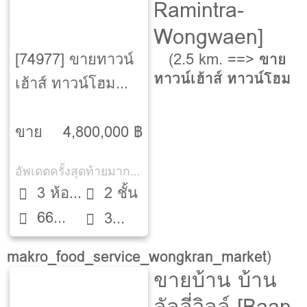
Ramintra-
Wongwaen]
[74977] ขายทาวน์
(2.5 km. ==>
ขาย
ทาวน์เฮ้าส์ ทาวน์โฮม
เฮ้าส์ ทาวน์โฮม
ชัยพฤกษ์ วัชรพล
[Chaiyapruek
ขาย
4,800,000 ฿
Watcharapon‎]
อัพเดตครั้งสุดท้ายมากกว่า 30 วัน
3 ห้อง
2 ชั้น
66
นอน
3
ตรว.
ห้องน้ำ
makro_food_service_wongkran_market
)
ขายบ้าน บ้าน
ลัลลี่วิลล์ [Baan