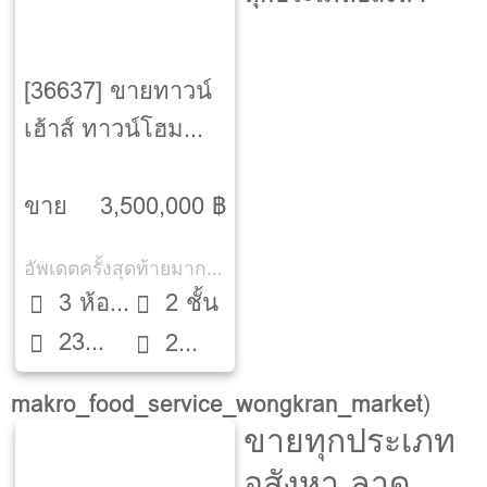
[36637] ขายทาวน์
เฮ้าส์ ทาวน์โฮม
พฤกษาวิลล์ 64
สายไหม [PRUKSA
ขาย
3,500,000 ฿
VILLE 64 SAIMAI]
อัพเดตครั้งสุดท้ายมากกว่า 30 วัน
3 ห้อง
2 ชั้น
23
นอน
2
ตรว.
ห้องน้ำ
makro_food_service_wongkran_market
)
ขายทุกประเภท
อสังหา ลาด