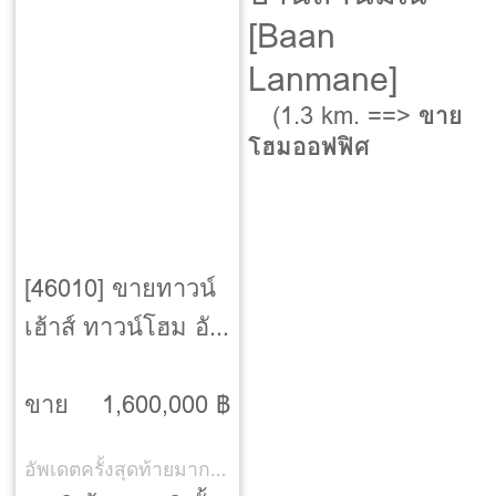
[Baan
Lanmane]
(1.3 km. ==>
ขาย
โฮมออฟฟิศ
[46010] ขายทาวน์
เฮ้าส์ ทาวน์โฮม อัม
รินทร์นิเวศน์ 3 ผัง
2 [Amarin Niwet 3
ขาย
1,600,000 ฿
Plan 2]
อัพเดตครั้งสุดท้ายมากกว่า 30 วัน