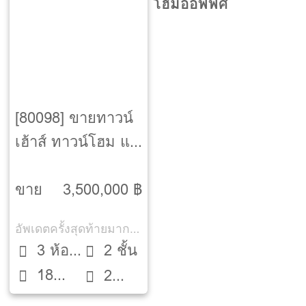
โฮมออฟฟิศ
[80098] ขายทาวน์
เฮ้าส์ ทาวน์โฮม แก
รนด์ พลีโน่ วัชรพล-
สุขาภิบาล 5
ขาย
3,500,000 ฿
[Grande Pleno
อัพเดตครั้งสุดท้ายมากกว่า 30 วัน
Watcharapol-
3 ห้อง
2 ชั้น
Sukhapiba]
18
นอน
2
ตรว.
ห้องน้ำ