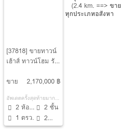
(2.4 km. ==>
ขาย
ทุกประเภทอสังหา
[37818] ขายทาวน์
เฮ้าส์ ทาวน์โฮม รัช
ธานี 6
[Ratchathani 6]
ขาย
2,170,000 ฿
อัพเดตครั้งสุดท้ายมากกว่า 30 วัน
2 ห้อง
2 ชั้น
1 ตรว.
นอน
2
ห้องน้ำ