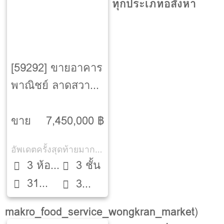
ทุกประเภทอสังหา
[59292] ขายอาคาร
พาณิชย์ ลาดสวาย-
ลำลูกกา-ปทุมธานี
ขาย
7,450,000 ฿
อัพเดตครั้งสุดท้ายมากกว่า 30 วัน
3 ห้อง
3 ชั้น
31
นอน
3
ตรว.
ห้องน้ำ
makro_food_service_wongkran_market
)