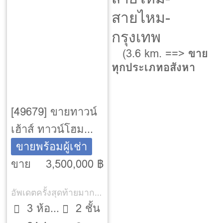
สายไหม-
กรุงเทพ
(3.6 km. ==>
ขาย
ทุกประเภทอสังหา
[49679] ขายทาวน์
เฮ้าส์ ทาวน์โฮม
บ้านพฤกษา ไพร์ม
ขายพร้อมผู้เช่า
วัชรพล-สายไหม 56
ขาย
3,500,000 ฿
[Baan Pruksa
อัพเดตครั้งสุดท้ายมากกว่า 30 วัน
Prime
3 ห้อง
2 ชั้น
Watcharapol-