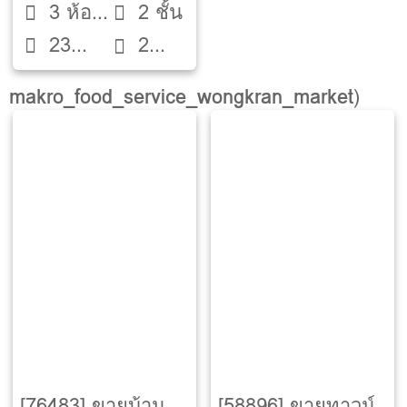
3 ห้อง
2 ชั้น
Wongwaen]
23
นอน
2
ตรว.
ห้องน้ำ
makro_food_service_wongkran_market
)
[76483] ขายบ้าน
[58896] ขายทาวน์