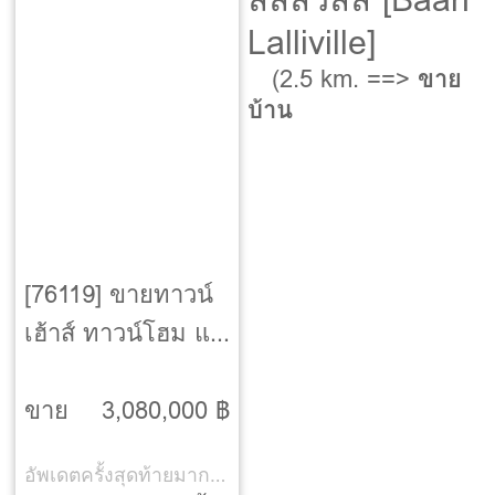
Lalliville]
(2.5 km. ==>
ขาย
บ้าน
[76119] ขายทาวน์
เฮ้าส์ ทาวน์โฮม แก
รนด์ พลีโน่
รามอินทรา-
ขาย
3,080,000 ฿
วงแหวน [Grande
อัพเดตครั้งสุดท้ายมากกว่า 30 วัน
Pleno Ramintra-