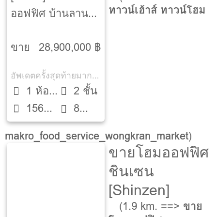
ทาวน์เฮ้าส์ ทาวน์โฮม
ออฟฟิศ บ้านลาน
มณี [Baan
Lanmane]
ขาย
28,900,000 ฿
อัพเดตครั้งสุดท้ายมากกว่า 30 วัน
1 ห้อง
2 ชั้น
156
นอน
8
ตรว.
ห้องน้ำ
makro_food_service_wongkran_market
)
ขายโฮมออฟฟิศ
ชินเซน
[Shinzen]
(1.9 km. ==>
ขาย