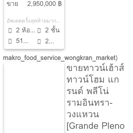
ขาย
2,950,000 ฿
อัพเดตครั้งสุดท้ายมากกว่า 30 วัน
2 ห้อง
2 ชั้น
51
นอน
2
ตรว.
ห้องน้ำ
makro_food_service_wongkran_market
)
ขายทาวน์เฮ้าส์
ทาวน์โฮม แก
รนด์ พลีโน่
รามอินทรา-
วงแหวน
[Grande Pleno