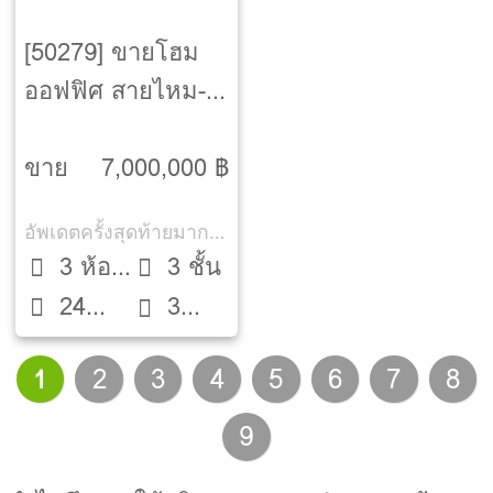
[50279] ขายโฮม
ออฟฟิศ สายไหม-
กรุงเทพ
ขาย
7,000,000 ฿
อัพเดตครั้งสุดท้ายมากกว่า 30 วัน
3 ห้อง
3 ชั้น
24
นอน
3
ตรว.
ห้องน้ำ
1
2
3
4
5
6
7
8
9