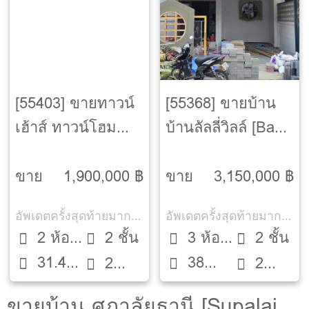
[55403] ขายทาวน์
[55368] ขายบ้าน
เฮ้าส์ ทาวน์โฮม
บ้านลัลลี่วิลล์ [Baan
บ้านลัลลี่วิลล์ [Baan
Lalliville]
Lalliville]
ขาย
1,900,000 ฿
ขาย
3,150,000 ฿
อัพเดตครั้งสุดท้ายมากกว่า 30 วัน
อัพเดตครั้งสุดท้ายมากกว่า 30 วัน
2 ห้อง
2 ชั้น
3 ห้อง
2 ชั้น
31.4
38
นอน
2
นอน
2
ตรว.
ตรว.
ห้องน้ำ
ห้องน้ำ
ขายบ้าน ศุภาลัยธานี [Supalai