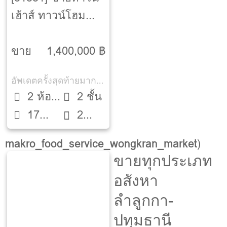
เฮ้าส์ ทาวน์โฮม
ลาดสวาย-ลำลูกกา-
ปทุมธานี
ขาย
1,400,000 ฿
อัพเดตครั้งสุดท้ายมากกว่า 30 วัน
2 ห้อง
2 ชั้น
17
นอน
2
ตรว.
ห้องน้ำ
makro_food_service_wongkran_market
)
ขายทุกประเภท
อสังหา
ลำลูกกา-
ปทุมธานี