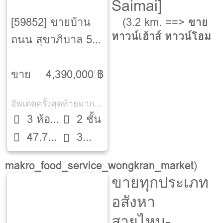
Saimai]
[59852] ขายบ้าน
(3.2 km. ==>
ขาย
ทาวน์เฮ้าส์ ทาวน์โฮม
ถนน สุขาภิบาล 5-
ออเงิน-สายไหม-
กรุงเทพ
ขาย
4,390,000 ฿
อัพเดตครั้งสุดท้ายมากกว่า 30 วัน
3 ห้อง
2 ชั้น
47.75
นอน
3
ตรว.
ห้องน้ำ
makro_food_service_wongkran_market
)
ขายทุกประเภท
อสังหา
สายไหม-