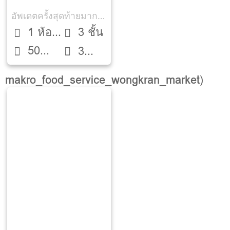
อัพเดตครั้งสุดท้ายมากกว่า 30 วัน
1 ห้อง
3 ชั้น
50
นอน
3
ตรว.
ห้องน้ำ
makro_food_service_wongkran_market
)