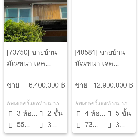
[70750] ขายบ้าน
[40581] ขายบ้าน
มัณฑนา เลค
มัณฑนา เลค
วัชรพล [Mantana
วัชรพล [Mantana
Lake Watcharapol]
Lake Watcharapol]
ขาย
6,400,000 ฿
ขาย
12,900,000 ฿
อัพเดตครั้งสุดท้ายมากกว่า 30 วัน
อัพเดตครั้งสุดท้ายมากกว่า 30 วัน
3 ห้อง
2 ชั้น
4 ห้อง
5 ชั้น
55
73
นอน
3
นอน
3
ตรว.
ตรว.
ห้องน้ำ
ห้องน้ำ