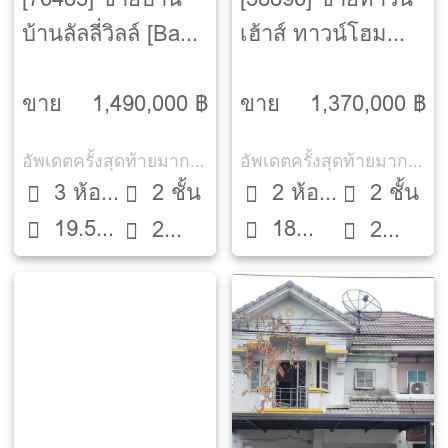
บ้านลัลลี่วิลล์ [Baan
เฮ้าส์ ทาวน์โฮม
Lalliville]
บ้านลัลลี่วิลล์ [Baan
Lalliville]
ขาย
1,490,000 ฿
ขาย
1,370,000 ฿
อัพเดตครั้งสุดท้ายมากกว่า 30 วัน
อัพเดตครั้งสุดท้ายมากกว่า 30 วัน
3 ห้อง
2 ชั้น
2 ห้อง
2 ชั้น
19.5
18
นอน
2
นอน
2
ตรว.
ตรว.
ห้องน้ำ
ห้องน้ำ