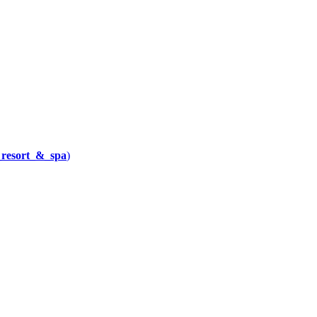
_resort_&_spa
)