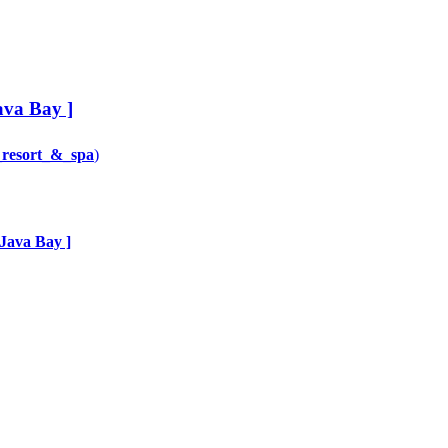
ava Bay ]
_resort_&_spa
)
 Java Bay ]