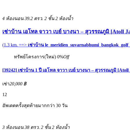
4 ห้องนอน
39.2 ตรว.
2 ชั้น
2 ห้องน้ำ
เช่าบ้าน เอโทล จาวา เบย์ บางนา – สุวรรณภูมิ [Atoll J
(1.3 km. ==>
เช่าบ้าน le_meridien_suvarnabhumi_bangkok_golf
ทรัพย์โครงการ(ใหม่)
0%
Off
[39242] เช่าบ้าน 1 ปี เอโทล จาวา เบย์ บางนา – สุวรรณภูมิ [Atoll
เช่า
20,000 ฿
12
อัพเดตครั้งสุดท้ายมากกว่า 30 วัน
3 ห้องนอน
38 ตรว.
2 ชั้น
2 ห้องน้ำ