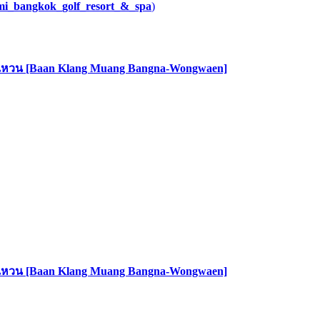
umi_bangkok_golf_resort_&_spa
)
-วงแหวน [Baan Klang Muang Bangna-Wongwaen]
-วงแหวน [Baan Klang Muang Bangna-Wongwaen]