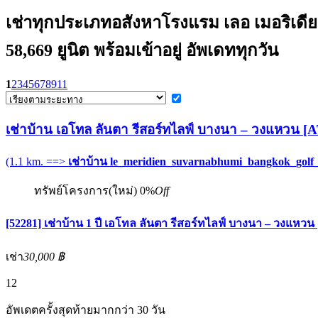
เช่าทุกประเภทอสังหาโรงแรม เลอ เมอริเดียน
58,669 ยูนิต พร้อมเข้าอยู่ อัพเดททุกวัน
1
2
3
4
5
6
7
8
9
11
เช่าบ้าน เอโทล ลันตา รีสอร์ทไลฟ์ บางนา – วงแห
(1.1 km. ==>
เช่าบ้าน le_meridien_suvarnabhumi_bangkok_golf
ทรัพย์โครงการ(ใหม่)
0%
Off
[52281] เช่าบ้าน 1 ปี เอโทล ลันตา รีสอร์ทไลฟ์ บางนา – ว
เช่า
30,000 ฿
12
อัพเดตครั้งสุดท้ายมากกว่า 30 วัน