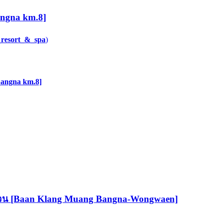
angna km.8]
_resort_&_spa
)
Bangna km.8]
งแหวน [Baan Klang Muang Bangna-Wongwaen]