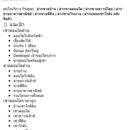
สนใจบริการ Propso :
ฝากขายบ้าน
|
ฝากขายคอนโด
|
ฝากขายทาวน์โฮม
|
ฝาก
ขายอาคารพาณิชย์
|
ฝากขายที่ดิน
|
ฝากขายโรงงาน
|
ฝากปล่อยเช่าโกดัง คลัง
สินค้า
แนะนำ
เช่าคอนโดด่วน
คอนโดใกล้รถไฟฟ้า
เลี้ยงสัตว์ได้
ประกัน 1 เดือน
ห้องมุม ห้องใหญ่
Developer เจ้าของโครงการ
ขายคอนโดพร้อมผู้เช่า
ขายคอนโดด่วน
ขายบ้าน
คอนโดใกล้ฉัน
ขายทาวน์เฮ้าส์
ขายที่ดิน
ขายอาคารพาณิชย์
รวมโครงการทั้งหมด
เช่าคอนโดราคาถูก
บ้านเช่าใกล้ฉัน
เช่าคอนโด
เช่าทาวน์เฮ้าส์
เช่าที่ดิน
เช่าโกดัง