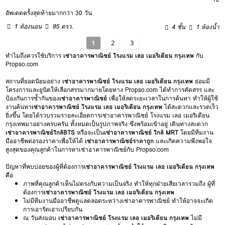
อัพเดตครั้งสุดท้ายมากกว่า 30 วัน
1 ห้องนอน
95 ตรว.
4 ชั้น
1 ห้องน้ำ
1
2
3
ทำไมถึงควรใช้บริการ
เช่าอาคารพาณิชย์ โรงแรม เลอ เมอริเดียน กรุงเทพ
กับ
Propso.com
สถานที่ยอดนิยมอย่าง
เช่าอาคารพาณิชย์ โรงแรม เลอ เมอริเดียน กรุงเทพ
ย่อมมี
โครงการและยูนิตให้เลือกสรรมากมายโดยทาง Propso.com ได้ทำการคัดสรร และ
ป้องกันการซ้ำกันของ
เช่าอาคารพาณิชย์
เพื่อให้ลดระยะเวลาในการค้นหา ทำให้ผู้ใช้
งานค้นหา
เช่าอาคารพาณิชย์ โรงแรม เลอ เมอริเดียน กรุงเทพ
ได้สะดวกและรวดเร็ว
ยิ่งขึ้น โดยได้รวบรวมรายละเอียดการเช่าอาคารพาณิชย์ โรงแรม เลอ เมอริเดียน
กรุงเทพมาอย่างครบครัน ทั้งหมดเป็นรูปภาพจริง ซึ่งพร้อมเข้าอยู่ เดินทางสะดวก
เช่าอาคารพาณิชย์ใกล้BTS
หรือจะเป็น
เช่าอาคารพาณิชย์ ใกล้ MRT
โดยมีทีมงาน
มืออาชีพต่อรองราคาเพื่อให้ได้
เช่าอาคารพาณิชย์ราคาถูก
และเกิดความพึงพอใจ
สูงสุดของคุณลูกค้าในการหาเช่าอาคารพาณิชย์กับ Propso.com
ปัญหาที่พบบ่อยของผู้ที่ต้องการ
เช่าอาคารพาณิชย์ โรงแรม เลอ เมอริเดียน กรุงเทพ
คือ
ภาพที่คุณลูกค้าเห็นไม่ตรงกับความเป็นจริง ทำให้ทุกฝ่ายเสียเวลารวมถึง ผู้ที่
ต้องการ
เช่าอาคารพาณิชย์ โรงแรม เลอ เมอริเดียน กรุงเทพ
ไม่มีทีมงานมืออาชีพดูแลตลอดระหว่างเช่าอาคารพาณิชย์ ทำให้อาจจะเกิด
การเอารัดเอาเปรียบกัน
ณ วันส่งมอบ
เช่าอาคารพาณิชย์ โรงแรม เลอ เมอริเดียน กรุงเทพ
ไม่มี