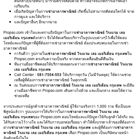
คนกลาง(นายหน้า) มาร่วมตรวจสอบด้วย ทำให้อาจจะเกิดการเอารัดเอา
เปรียบกัน
เมื่อเกิดปัญหาในการ
เช่าอาคารพาณิชย์
เกิดขึ้นไม่สามารถติดต่อใครได้ ขาด
การดูแล และให้บริการ
และปัญหาอื่นๆ อีกมากมาย
Propso.com เข้าใจและทราบถึงปัญหาในการ
เช่าอาคารพาณิชย์ โรงแรม เลอ
เมอริเดียน กรุงเทพ
ดังกล่าว จึงได้จัดเตรียมบริการในรูปแบบต่างๆไว้เพื่อให้ตอบ
โจทย์และแก้ปัญหาที่ผู้ที่ต้องการเช่าอาคารพาณิชย์ ต้องประสบพบเจอในการเช่า
อาคารพาณิชย์
การันตีว่า รูปภายใน
เช่าอาคารพาณิชย์ โรงแรม เลอ เมอริเดียน กรุงเทพ
ใน
Propso.com ตรงกับความเป็นจริง หากคลาดเคลื่อนยินดีคืนเงิน
ทีมงานมืออาชีพคอยให้บริการตลอดระหว่างการ
เช่าอาคารพาณิชย์ โรงแรม
เลอ เมอริเดียน กรุงเทพ
Call Center :
081-7554-553
ให้บริการทุกวัน (ไม่มีวันหยุด) ให้ความช่วย
เหลือผู้ที่ต้องการเช่าอาคารพาณิชย์ ในทุกกรณี
ณ วันส่งมอบการ
เช่าอาคารพาณิชย์ โรงแรม เลอ เมอริเดียน กรุงเทพ
จะมีทีม
งานมืออาชีพจาก Propso.com เดินทางไปด้วย และเป็นกลาง คอยให้ความ
ช่วยเหลือ
จากประสบการณ์ลูกค้าเช่าอาคารพาณิชย์ ผู้ใช้งานจริงกว่า 1,000 ราย ซึ่งเป็นบท
พิสูจน์แล้วว่า รูปแบบการให้บริการในการ
เช่าอาคารพาณิชย์ โรงแรม เลอ
เมอริเดียน กรุงเทพ
ของ Propso.com ตอบโจทย์และแก้ปัญหาให้กับลูกค้าได้จริง จน
ได้รับความไว้วางใจ และได้รับการบอกต่อเรื่อยมา ทำให้ทั้งบรรดาเจ้าของที่ต้องการ
ฝาก
เช่าอาคารพาณิชย์ โรงแรม เลอ เมอริเดียน กรุงเทพ
และผู้ที่ต้องการ
เช่าอาคาร
พาณิชย์ โรงแรม เลอ เมอริเดียน กรุงเทพ
เลือก Propso.com เป็นบริษัทนายหน้า
อันดับหนึ่งในใจ