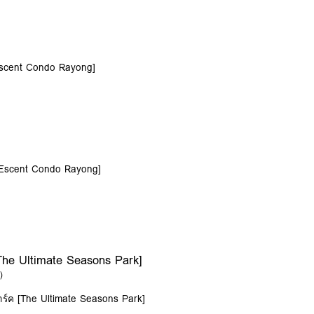
[Escent Condo Rayong]
 [Escent Condo Rayong]
[The Ultimate Seasons Park]
)
นปาร์ค [The Ultimate Seasons Park]