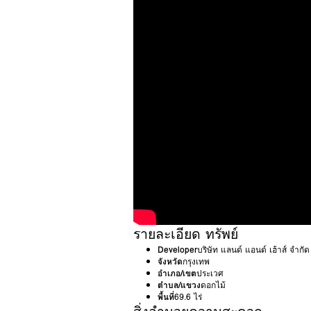
รายละเอียด ทรัพย์
Developer
บริษัท แลนด์ แอนด์ เฮ้าส์ จำกั
จังหวัด
กรุงเทพ
อำเภอ/เขต
ประเวศ
ตำบล/แขวง
ดอกไม้
พื้นที่
69.6 ไร่