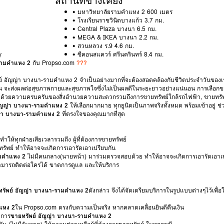
สถานที่ข้างเคียง
• มหาวิทยาลัยรามคำแหง 2 600 เมตร
• โรงเรียนราชวินิตบางแก้ว 3.7 กม.
• Central Plaza บางนา 6.5 กม.
• MEGA & IKEA บางนา 2.2 กม.
• สวนหลวง ร.9 4.6 กม.
y
• ซีคอนสแควร์ ศรีนครินทร์ 8.4 กม.
รามคำแหง 2
กับ Propso.com
???
ยทรัพย์ อัญญ่า บางนา-รามคำแหง 2 จำเป็นอย่างมากที่จะต้องสอดคล้องกับชีวิตประจำวันข
ั้น จะส่งผลต่อสุขภาพกายและสุขภาพใจซึ่งไม่เป็นผลดีในระยะยาวอย่างแน่นอน การเลือกขา
ขึ้น ด้วยความครบครันของสิ่งอำนวยความสะดวกรวมถึงการขายทรัพย์ใกล้รถไฟฟ้า, ขายทรัพ
อัญญ่า บางนา-รามคำแหง 2
ให้เลือกมากมาย ทุกยูนิตเป็นภาพจริงทั้งหมด พร้อมเข้าอยู่ ช
ญ่า บางนา-รามคำแหง 2
ที่ตรงใจของคุณมากที่สุด
ทำให้ทุกฝ่ายเสียเวลารวมถึง ผู้ที่ต้องการขายทรัพย์
รัพย์ ทำให้อาจจะเกิดการเอารัดเอาเปรียบกัน
ามคำแหง 2
ไม่มีคนกลาง(นายหน้า) มาร่วมตรวจสอบด้วย ทำให้อาจจะเกิดการเอารัดเอาเป
่สามารถติดต่อใครได้ ขาดการดูแล และให้บริการ
รัพย์ อัญญ่า บางนา-รามคำแหง 2
ดังกล่าว จึงได้จัดเตรียมบริการในรูปแบบต่างๆไว้เพื่อ
แหง 2
ใน Propso.com ตรงกับความเป็นจริง หากคลาดเคลื่อนยินดีคืนเงิน
งการ
ขายทรัพย์ อัญญ่า บางนา-รามคำแหง 2