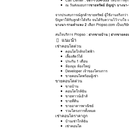
Call Center :
081-7554-553
ให้บริการทุกว
ณ วันส่งมอบการ
ขายทรัพย์ อัญญ่า บางนา
จากประสบการณ์ลูกค้าขายทรัพย์ ผู้ใช้งานจริงกว่า
ปัญหาให้กับลูกค้าได้จริง จนได้รับความไว้วางใจ 
บางนา-รามคำแหง 2
เลือก Propso.com เป็นบริษั
สนใจบริการ Propso :
ฝากขายบ้าน
|
ฝากขายคอ
แนะนำ
เช่าคอนโดด่วน
คอนโดใกล้รถไฟฟ้า
เลี้ยงสัตว์ได้
ประกัน 1 เดือน
ห้องมุม ห้องใหญ่
Developer เจ้าของโครงการ
ขายคอนโดพร้อมผู้เช่า
ขายคอนโดด่วน
ขายบ้าน
คอนโดใกล้ฉัน
ขายทาวน์เฮ้าส์
ขายที่ดิน
ขายอาคารพาณิชย์
รวมโครงการทั้งหมด
เช่าคอนโดราคาถูก
บ้านเช่าใกล้ฉัน
เช่าคอนโด