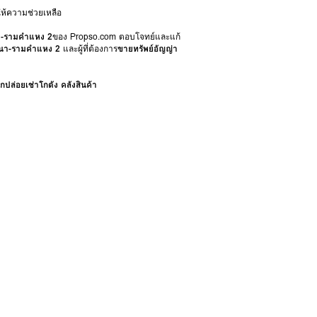
ห้ความช่วยเหลือ
นา-รามคำแหง 2
ของ Propso.com ตอบโจทย์และแก้
งนา-รามคำแหง 2
และผู้ที่ต้องการ
ขายทรัพย์อัญญ่า
กปล่อยเช่าโกดัง คลังสินค้า