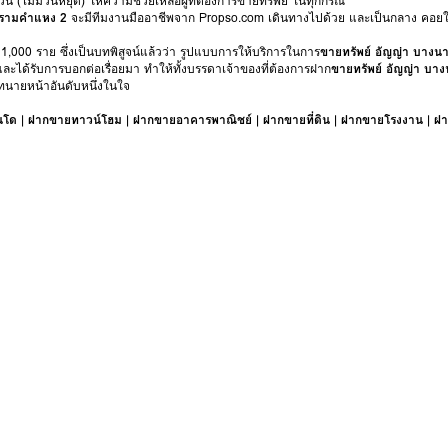
ัน (ไม่มีวันหยุด) ให้ความช่วยเหลือผู้ที่ต้องการขายทรัพย์ ในทุกกรณี
-รามคำแหง 2
จะมีทีมงานมืออาชีพจาก Propso.com เดินทางไปด้วย และเป็นกลาง คอยใ
 1,000 ราย ซึ่งเป็นบทพิสูจน์แล้วว่า รูปแบบการให้บริการในการ
ขายทรัพย์ อัญญ่า บาง
และได้รับการบอกต่อเรื่อยมา ทำให้ทั้งบรรดาเจ้าของที่ต้องการฝาก
ขายทรัพย์ อัญญ่า บา
ทนายหน้าอันดับหนึ่งในใจ
นโด
|
ฝากขายทาวน์โฮม
|
ฝากขายอาคารพาณิชย์
|
ฝากขายที่ดิน
|
ฝากขายโรงงาน
|
ฝา