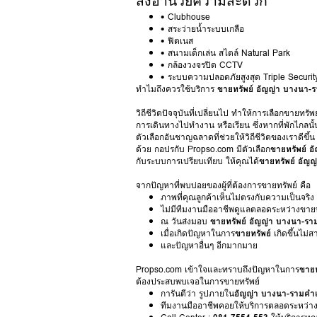
สิ่งอำนวยความสะดวก
• Clubhouse
• สระว่ายน้ำระบบเกลือ
• ฟิตเนส
• สนามเด็กเล่น สไตล์ Natural Park
• กล้องวงจรปิด CCTV
• ระบบความปลอดภัยสูงสุด Triple Securit
ทำไมถึงควรใช้บริการ
ขายทรัพย์ อัญญ่า บางนา-
วิถีชีวิตปัจจุบันที่เปลี่ยนไป ทำให้การเลือกขา
การเดินทางไปทำงาน หรือเรียน ซึ่งหากที่พักไกลน
ตัวเลือกอันชาญฉลาดที่ช่วยให้วิถีชีวิตของเราดี
ด้วย กอปรกับ Propso.com มีตัวเลือก
ขายทรัพย์ 
กับระบบการเปรียบเทียบ ให้คุณได้
ขายทรัพย์ อัญ
จากปัญหาที่พบบ่อยของผู้ที่ต้องการขายทรัพย์ คือ
ภาพที่คุณลูกค้าเห็นไม่ตรงกับความเป็นจริง 
ไม่มีทีมงานมืออาชีพดูแลตลอดระหว่างขายท
ณ วันส่งมอบ
ขายทรัพย์ อัญญ่า บางนา-ร
เมื่อเกิดปัญหาในการ
ขายทรัพย์
เกิดขึ้นไม
และปัญหาอื่นๆ อีกมากมาย
Propso.com เข้าใจและทราบถึงปัญหาในการ
ขายท
ต้องประสบพบเจอในการขายทรัพย์
การันตีว่า รูปภายใน
อัญญ่า บางนา-รามคำ
ทีมงานมืออาชีพคอยให้บริการตลอดระหว่า