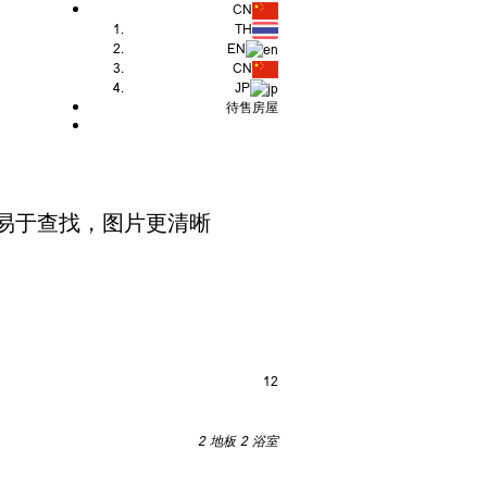
CN
TH
EN
CN
JP
待售房屋
内 公里 易于查找，图片更清晰
12
2 地板
2 浴室