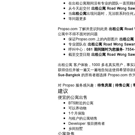
在出租公寓期间没有专业的团队一直照顾
从今天起交付
出租公寓 Road Wong Sawan
当
出租公寓
出现问题时，无法联系到任何
等问题更多
Propso.com 了解并意识到此类
出租公寓 Road Wo
公寓中不得不面对的问题
保证Propso.com 上的内部图片
出租公寓 Ro
专业团队在
出租公寓 Road Wong Sawang
呼叫中心：
081 期间随时为您服务- 7554-
截至交货日期
出租公寓 Road Wong Sawan
出租公寓 客户体验，1000 多名真实用户，事实证明 
获得信任并被一遍又一遍地告知这使得希望存款
Sue-Bangkok
的所有者都选择 Propso.com
对 Propso 服务感兴趣：
待售房屋
|
待售公寓
|
建议
便宜的公寓出售
BTS附近的公寓
可以养动物
1个月保险
与租户的公寓销售
Developer 项目拥有者
乡间别墅
公寓急售