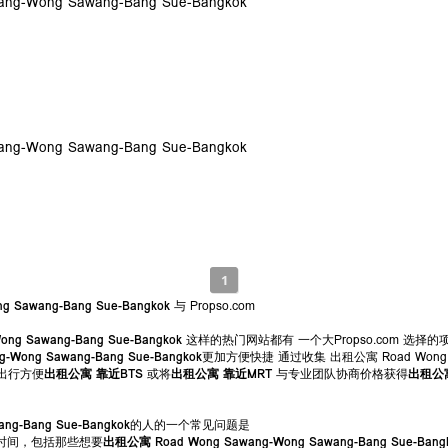
ng-Wong Sawang-Bang Sue-Bangkok
ng-Wong Sawang-Bang Sue-Bangkok
1
 Sawang-Bang Sue-Bangkok
与 Propso.com
ng Sawang-Bang Sue-Bangkok
这样的热门网站都有 一个大Propso.com 选择
Wong Sawang-Bang Sue-Bangkok
更加方便快捷 通过收集 出租公寓 Road Wong Sawa
出行方便
出租公寓 靠近BTS
或将
出租公寓 靠近MRT
与专业团队协商价格获得
出租公寓
g-Bang Sue-Bangkok
的人的一个常见问题是
时间，包括那些想要
出租公寓 Road Wong Sawang-Wong Sawang-Bang Sue-Bang