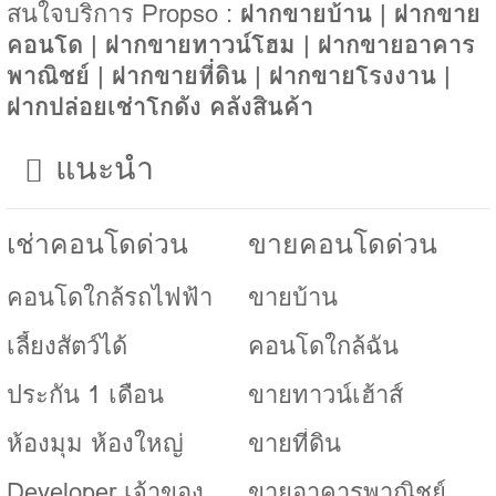
สนใจบริการ Propso :
ฝากขายบ้าน
|
ฝากขาย
คอนโด
|
ฝากขายทาวน์โฮม
|
ฝากขายอาคาร
พาณิชย์
|
ฝากขายที่ดิน
|
ฝากขายโรงงาน
|
ฝากปล่อยเช่าโกดัง คลังสินค้า
แนะนำ
เช่าคอนโดด่วน
ขายคอนโดด่วน
คอนโดใกล้รถไฟฟ้า
ขายบ้าน
เลี้ยงสัตว์ได้
คอนโดใกล้ฉัน
ประกัน 1 เดือน
ขายทาวน์เฮ้าส์
ห้องมุม ห้องใหญ่
ขายที่ดิน
Developer เจ้าของ
ขายอาคารพาณิชย์