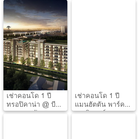
เช่าคอนโด 1 ปี
เช่าคอนโด 1 ปี
ทรอปิคาน่า @ บีที
แมนฮัตตัน พาร์ค
เอส เอราวัณ
เรสซิเดนซ์
[Tropicana @ BTS
[Manhattan Park
Erawan]
Residences]