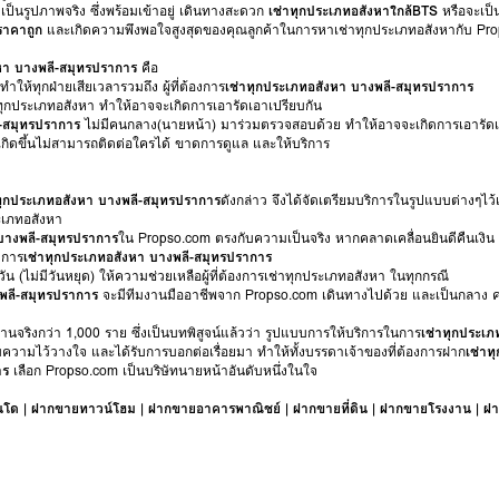
็นรูปภาพจริง ซึ่งพร้อมเข้าอยู่ เดินทางสะดวก
เช่าทุกประเภทอสังหาใกล้BTS
หรือจะเป็
ราคาถูก
และเกิดความพึงพอใจสูงสุดของคุณลูกค้าในการหาเช่าทุกประเภทอสังหากับ Pr
หา บางพลี-สมุทรปราการ
คือ
ำให้ทุกฝ่ายเสียเวลารวมถึง ผู้ที่ต้องการ
เช่าทุกประเภทอสังหา บางพลี-สมุทรปราการ
ทุกประเภทอสังหา ทำให้อาจจะเกิดการเอารัดเอาเปรียบกัน
ี-สมุทรปราการ
ไม่มีคนกลาง(นายหน้า) มาร่วมตรวจสอบด้วย ทำให้อาจจะเกิดการเอารัดเ
เกิดขึ้นไม่สามารถติดต่อใครได้ ขาดการดูแล และให้บริการ
ทุกประเภทอสังหา บางพลี-สมุทรปราการ
ดังกล่าว จึงได้จัดเตรียมบริการในรูปแบบต่างๆไว้เพ
ะเภทอสังหา
 บางพลี-สมุทรปราการ
ใน Propso.com ตรงกับความเป็นจริง หากคลาดเคลื่อนยินดีคืนเงิน
งการ
เช่าทุกประเภทอสังหา บางพลี-สมุทรปราการ
ัน (ไม่มีวันหยุด) ให้ความช่วยเหลือผู้ที่ต้องการเช่าทุกประเภทอสังหา ในทุกกรณี
พลี-สมุทรปราการ
จะมีทีมงานมืออาชีพจาก Propso.com เดินทางไปด้วย และเป็นกลาง ค
านจริงกว่า 1,000 ราย ซึ่งเป็นบทพิสูจน์แล้วว่า รูปแบบการให้บริการในการ
เช่าทุกประเ
ับความไว้วางใจ และได้รับการบอกต่อเรื่อยมา ทำให้ทั้งบรรดาเจ้าของที่ต้องการฝาก
เช่าท
าร
เลือก Propso.com เป็นบริษัทนายหน้าอันดับหนึ่งในใจ
นโด
|
ฝากขายทาวน์โฮม
|
ฝากขายอาคารพาณิชย์
|
ฝากขายที่ดิน
|
ฝากขายโรงงาน
|
ฝา