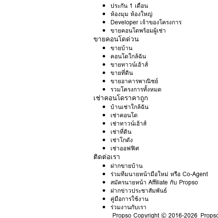
ประกัน 1 เดือน
ห้องมุม ห้องใหญ่
Developer เจ้าของโครงการ
ขายคอนโดพร้อมผู้เช่า
ขายคอนโดด่วน
ขายบ้าน
คอนโดใกล้ฉัน
ขายทาวน์เฮ้าส์
ขายที่ดิน
ขายอาคารพาณิชย์
รวมโครงการทั้งหมด
เช่าคอนโดราคาถูก
บ้านเช่าใกล้ฉัน
เช่าคอนโด
เช่าทาวน์เฮ้าส์
เช่าที่ดิน
เช่าโกดัง
เช่าออฟฟิศ
ติดต่อเรา
ฝากขายบ้าน
ร่วมทีมนายหน้ามือใหม่ หรือ Co-Agent
สมัครนายหน้า Affiliate กับ Propso
ฝากข่าวประชาสัมพันธ์
คู่มือการใช้งาน
ร่วมงานกับเรา
Propso
Copyright © 2016-2026 Prop