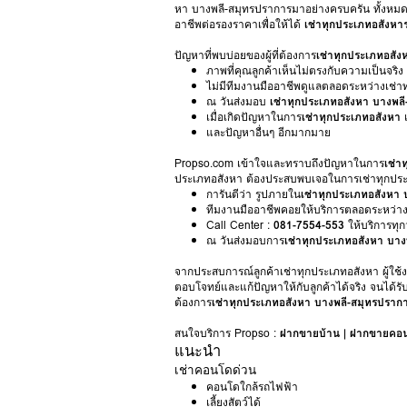
หา บางพลี-สมุทรปราการมาอย่างครบครัน ทั้งหมดเป
อาชีพต่อรองราคาเพื่อให้ได้
เช่าทุกประเภทอสังหา
ปัญหาที่พบบ่อยของผู้ที่ต้องการ
เช่าทุกประเภทอสัง
ภาพที่คุณลูกค้าเห็นไม่ตรงกับความเป็นจริง ท
ไม่มีทีมงานมืออาชีพดูแลตลอดระหว่างเช่า
ณ วันส่งมอบ
เช่าทุกประเภทอสังหา บางพล
เมื่อเกิดปัญหาในการ
เช่าทุกประเภทอสังหา
และปัญหาอื่นๆ อีกมากมาย
Propso.com เข้าใจและทราบถึงปัญหาในการ
เช่า
ประเภทอสังหา ต้องประสบพบเจอในการเช่าทุกปร
การันตีว่า รูปภายใน
เช่าทุกประเภทอสังหา
ทีมงานมืออาชีพคอยให้บริการตลอดระหว่า
Call Center :
081-7554-553
ให้บริการทุกว
ณ วันส่งมอบการ
เช่าทุกประเภทอสังหา บาง
จากประสบการณ์ลูกค้าเช่าทุกประเภทอสังหา ผู้ใช้ง
ตอบโจทย์และแก้ปัญหาให้กับลูกค้าได้จริง จนได้ร
ต้องการ
เช่าทุกประเภทอสังหา บางพลี-สมุทรปราก
สนใจบริการ Propso :
ฝากขายบ้าน
|
ฝากขายคอ
แนะนำ
เช่าคอนโดด่วน
คอนโดใกล้รถไฟฟ้า
เลี้ยงสัตว์ได้