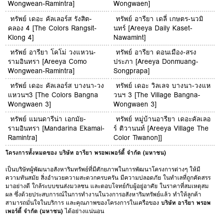
Wongwean-Ramintra]
Wongwaen]
ทรัพย์ เดอะ คัลเลอร์ส รังสิต-
ทรัพย์ อารียา เดลี่ เกษตร-นวมิ
คลอง 4 [The Colors Rangsit-
นทร์ [Areeya Daily Kaset-
Klong 4]
Nawamint]
ทรัพย์ อารียา โคโม่ วงแหวน-
ทรัพย์ อารียา ดอนเมือง-สรง
รามอินทรา [Areeya Como
ประภา [Areeya Donmuang-
Wongwean-Ramintra]
Songprapa]
ทรัพย์ เดอะ คัลเลอร์ส บางนา-วง
ทรัพย์ เดอะ วิลเลจ บางนา-วงแห
แหวนฯ3 [The Colors Bangna
วนฯ 3 [The Village Bangna-
Wongwaen 3]
Wongwaen 3]
ทรัพย์ แมนดารีน่า เอกมัย-
ทรัพย์ หมู่บ้านอารียา เดอะคัลเลอ
รามอินทรา [Mandarina Ekamai-
ร์ ติวานนท์ [Areeya Village The
Ramintra]
Color Tiwanon]]
โครงการทั้งหมดของ บริษัท อารียา พรอพเพอร์ตี้ จำกัด (มหาชน)
เป็นบริษัทผู้พัฒนาอสังหาริมทรัพย์ที่มีศักยภาพในการพัฒนาโครงการต่างๆ ให้มี
ความทันสมัย สิ่งอำนวยความสะดวกครบครัน มีความปลอดภัย ในทำเลที่ถูกคัดสรร
มาอย่างดี ใกล้ระบบขนส่งมวลชน และตอบโจทย์กับผู้อยู่อาศัย ในราคาที่สมเหตุสม
ผล ซึ่งด้วยประสบการณ์ในการทำงานในวงการอสังหาริมทรัพย์แล้ว ทำให้ลูกค้า
สามารถมั่นใจในบริการ และคุณภาพของโครงการในเครือของ
บริษัท อารียา พรอพ
เพอร์ตี้ จำกัด (มหาชน)
ได้อย่างแน่นอน