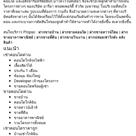
คอนโด และอสังหาริมทรัพย์อื่นๆ มาให้ไว้ในที่เดียว ซึ่งจะช่วยให้ลูกค้าสามารถเห็น
โครงการต่างๆ ของบริษัท อารียา พรอพเพอร์ตี้ จำกัด (มหาชน) ในบริเวณที่สนใจ
ราคาที่เหมาะสม รูปแบบที่ต้องการ รวมถึง สิ่งอำนวยความสะดวกต่างๆ ที่ทางบริ
ษัทอสังหาต่างๆ นั้นได้จัดเตรียมไว้ให้ตั้งแต่ก่อนเริ่มต้นทำการขาย โดยจะเป็นลดขั้น
ตอน และกระบวนการตัดสินใจของลูกค้าทำให้สามารถทำได้ง่ายยิ่งขึ้น สะดวกยิ่งขึ้น
สนใจบริการ Propso :
ฝากขายบ้าน
|
ฝากขายคอนโด
|
ฝากขายทาวน์โฮม
|
ฝาก
ขายอาคารพาณิชย์
|
ฝากขายที่ดิน
|
ฝากขายโรงงาน
|
ฝากปล่อยเช่าโกดัง คลัง
สินค้า
แนะนำ
เช่าคอนโดด่วน
คอนโดใกล้รถไฟฟ้า
เลี้ยงสัตว์ได้
ประกัน 1 เดือน
ห้องมุม ห้องใหญ่
Developer เจ้าของโครงการ
ขายคอนโดพร้อมผู้เช่า
ขายคอนโดด่วน
ขายบ้าน
คอนโดใกล้ฉัน
ขายทาวน์เฮ้าส์
ขายที่ดิน
ขายอาคารพาณิชย์
รวมโครงการทั้งหมด
เช่าคอนโดราคาถูก
บ้านเช่าใกล้ฉัน