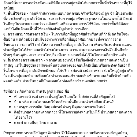
ลักษณ์นั้นสามารถสร้างทัศนะคติที่ดีต่อการอยู่อาศัยได้มากกว่าพื้นที่กว้างขวางที่ดูไร้
รสนิยม
7. พื้นที่ใช้สอย
- กลุ่มที่กำลังวางแผนอนาคตครอบครัวหรือคิดจะมีลูก จำเป็นอย่างยิ่ง
ที่ควรเลือกที่อยู่อาศัยให้สามารถรองรับการอยู่อาศัยของลูกหลานในอนาคตได้ ถึงแม้
ในปัจจุบันหลายครอบครัวจะเลือกทำเลที่สะดวกต่อการใช้ชีวิตมากกว่าพื้นที่ใช้สอย
แต่ยังไงก็แล้วแต่พื้นที่ใช้สอยก็ยังสำคัญสำหรับการเลือก
8. ความสามารถทางการเงิน
- ในการเลือกที่อยู่อาศัยสำหรับคนที่กำลังตัดสินใจจะ
ซื้อบ้าน แต่ด้วยปัจจุบันมีช่องทางการเลือกที่อยู่อาศัยมากมายทั้งจากการอ่าน
โฆษณา การอ่านรีวิว ทำให้สามารถเลือกที่อยู่อาศัยในราคาที่ตรงกับงบประมาณบน
ทำเลที่ถูกใจได้ง่ายก่อนเข้าไปชมโครงการ ความสามารถทางการเงินจึงเป็นปัจจัย
ท้ายๆ ที่คนดูกัน เพราะส่วนใหญ่ก็จะมีงบประมาณที่ตั้งไว้ในใจก่อนเลือกบ้านแล้ว
9. สิ่งอำนวยความสะดวก
- หลายคนมองหาปัจจัยเรื่องสิ่งอำนวยความสะดวกเป็น
สำคัญ แต่ในปัจจุบันเรามักจะเห็นส่วนกลางของคอนโดมิเนียมหรือกระทั่งคลับเฮ้าส์
ในโครงการที่อยู่อาศัยมักจะมีคนมาใช้บริการค่อนข้างน้อย เพราะส่วนใหญ่ผู้อยู่อาศัย
ก็จะเป็นกลุ่มคนทำงานที่ออกไปทำงานตอนเช้า พอกลับเข้ามาตอนเย็นก็เข้าบ้านพัก
ผ่อนกันแล้ว ส่วนวันหยุดก็มักจะออกไปท่องเที่ยวข้างนอกสักมากกว่า
สิ่งที่มักจะเกิดคำถามสำหรับลูกค้าเสมอ คือ
ทำเลของบ้านต่างซอยนั้นอยู่ในบริเวณใด ใกล้สถานที่สำคัญอะไร?
บ้าน หรือ คอนโด ของบริษัทอสังหานั้นมีความน่าเชื่อถือแค่ไหน?
มาตรฐานการผลิต วัสดุอุปกรณ์ต่างๆ มีคุณภาพขนาดไหน?
สิ่งอำนวยความสะดวกต่างๆ ที่โครงการอสังหาเตรียมไว้ อำนวยความสะดวก
ได้อย่างไร?
และคำถามอื่นๆ อีกมากมาย
Propso.com ทราบถึงปัญหาดังกล่าว จึงได้ออกแบบระบบเพื่อรวบรวมข้อมูลบ้าน,