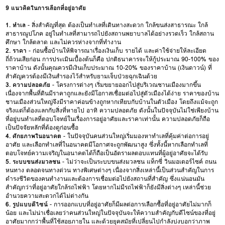
9 แนวคิดในการเลือกที่อยู่อาศัย
1. ทำเล
- สิ่งสำคัญที่สุด ต้องเป็นทำเลที่เดินทางสะดวก ใกล้ขนส่งสาธารณะ ใกล้
สาธารณูปโภค อยู่ในทำเลที่สามารถไปยังสถานพยาบาลได้อย่างรวดเร็ว ใกล้สถาน
ศึกษา ใกล้ตลาด และไม่ควรห่างจากที่ทำงาน
2. ราคา
- ก่อนซื้อบ้านให้พิจารณาเรื่องเงินเก็บ รายได้ และค่าใช้จ่ายให้ละเอียด
ถี่ถ้วนเสียก่อน การประเมินเบื้องต้นก็คือ ปกติธนาคารจะให้กู้ประมาณ 90-100% ของ
ราคาบ้าน ดังนั้นคุณควรมีเงินเก็บประมาณ 10-20% ของราคาบ้าน (เงินดาวน์) ที่
สำคัญควรต้องมีเงินสำรองไว้สำหรับยามเจ็บป่วยฉุกเฉินด้วย
3. ความปลอดภัย
- โครงการต่างๆ เริ่มขยายออกไปสู่บริเวณชานเมืองมากขึ้น
เนื่องจากพื้นที่ดินมีราคาถูกและยังมีโอกาสเชื่อมต่อไปสู่ตัวเมืองได้ง่าย ราคาของบ้าน
ชานเมืองส่วนใหญ่จึงมีราคาค่อนข้างถูกหากเทียบกับบ้านในตัวเมือง โดยถึงแม้จะถูก
จริงแต่ก็ต้องแลกกับสิ่งที่หายไป อาทิ ความปลอดภัย ดังนั้นในปัจจุบันไม่ใช่เพียงบ้าน
ที่อยู่บนทำเลที่ตอบโจทย์ในเรื่องการอยู่อาศัยและราคาเท่านั้น ความปลอดภัยก็ถือ
เป็นปัจจัยหลักที่ต้องดูก่อนซื้อ
4. ศักยภาพในอนาคต
- ในปัจจุบันคนส่วนใหญ่เริ่มมองหาทำเลที่คุ้มค่าต่อการอยู่
อาศัย และเลือกทำเลที่ในอนาคตมีโอกาศจะถูกพัฒนาสูง ซึ่งทั้งนี้หากเลือกทำเลที่
ตอบโจทย์ความเจริญในอนาคตได้ก็ถือเป็นอัตราผลตอบแทนที่ผู้อยู่อาศัยจะได้รับ
5. ระบบขนส่งมวลชน
- ไม่ว่าจะเป็นระบบขนส่งมวลชน แท็กซี่ วินมอเตอร์ไซค์ ถนน
หนทาง ตลอดจนทางด่วน ทางพิเศษต่างๆ เนื่องจากสิ่งเหล่านี้เป็นส่วนสำคัญในการ
ดำรงชีวิตของคนทำงานและต้องการเชื่อมต่อไปยังสถานที่สำคัญ ซึ่งแน่นอนมัน
สำคัญกว่าที่อยู่อาศัยใกล้รถไฟฟ้า โดยหากไม่มีรถไฟฟ้าก็ยังมีสิ่งต่างๆ เหล่านี้ช่วย
อำนวยความสะดวกได้ไม่ต่างกัน
6. รูปแบบดีไซน์
- การออกแบบที่อยู่อาศัยก็มีผลต่อการเลือกซื้อที่อยู่อาศัยไม่มากก็
น้อย และไม่น่าเชื่อเลยว่าคนส่วนใหญ่ในปัจจุบันจะให้ความสำคัญกับดีไซน์ของที่อยู่
อาศัยมากกว่าพื้นที่ใช้สอยภายใน และด้วยยุคสมัยที่เปลี่ยนไปกำลังบ่งบอกว่าภาพ