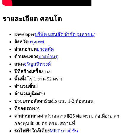
รายละเอียด คอนโด
Developer
บริษัท แสนสิริ จำกัด (มหาชน)
จังหวัด
กรุงเทพ
อำเภอ/เขต
บางพลัด
ตำบล/แขวง
บางบำหรุ
ถนน
จรัญสนิทวงศ์
ปีที่สร้างเสร็จ
2552
พื้นที่
4 ไร่ 1 งาน 92 ตร.ว.
จำนวนชั้น
8
จำนวนยูนิต
420
ประเภทอสังหา
Studio และ 1-2 ห้องนอน
ที่จอดรถ
N/A
ค่าส่วนกลาง
ค่าส่วนกลาง ฿25 ต่อ ตรม. ต่อเดือน, ค่า
กองทุน ฿500 ต่อ ตรม. สถานที่
รถไฟฟ้าใกล้เคียง
MRT บางยี่ขัน