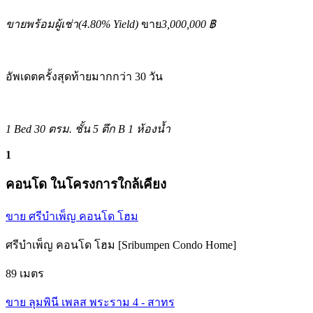
ขายพร้อมผู้เช่า
(
4.80%
Yield)
ขาย
3,000,000 ฿
อัพเดตครั้งสุดท้ายมากกว่า 30 วัน
1 Bed
30 ตรม.
ชั้น 5 ตึก B
1 ห้องน้ำ
1
คอนโด ในโครงการใกล้เคียง
ขาย ศรีบำเพ็ญ คอนโด โฮม
ศรีบำเพ็ญ คอนโด โฮม [Sribumpen Condo Home]
89 เมตร
ขาย ลุมพินี เพลส พระราม 4 - สาทร