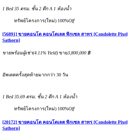
1 Bed
35 ตรม.
ชั้น 2 ตึก A
1 ห้องน้ำ
ทรัพย์โครงการ(ใหม่)
100%
Off
[56891] ขายคอนโด คอนโดเลต พิกเซล สาทร [Condolette Pixel
Sathorn]
ขายพร้อมผู้เช่า
(
4.11%
Yield)
ขาย
3,800,000 ฿
อัพเดตครั้งสุดท้ายมากกว่า 30 วัน
1 Bed
35.69 ตรม.
ชั้น 2 ตึก A
1 ห้องน้ำ
ทรัพย์โครงการ(ใหม่)
100%
Off
[20172] ขายคอนโด คอนโดเลต พิกเซล สาทร [Condolette Pixel
Sathorn]