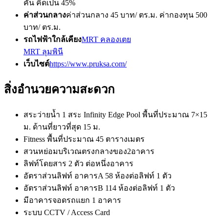
คัน คิดเป็น 45%
ค่าส่วนกลาง
ค่าส่วนกลาง 45 บาท/ ตร.ม. ค่ากองทุน 500
บาท/ ตร.ม.
รถไฟฟ้าใกล้เคียง
MRT คลองเตย
MRT ลุมพินี
เว็บไซต์
https://www.pruksa.com/
สิ่งอำนวยความสะดวก
สระว่ายน้ำ 1 สระ Infinity Edge Pool พื้นที่ประมาณ 7×15
ม. ด้านที่ยาวที่สุด 15 ม.
Fitness พื้นที่ประมาณ 45 ตารางเมตร
สวนหย่อมบริเวณตรงกลางของ2อาคาร
ลิฟท์โดยสาร 2 ตัว ต่อหนึ่งอาคาร
อัตราส่วนลิฟท์ อาคารA 58 ห้องต่อลิฟท์ 1 ตัว
อัตราส่วนลิฟท์ อาคารB 114 ห้องต่อลิฟท์ 1 ตัว
มีอาคารจอดรถแยก 1 อาคาร
ระบบ CCTV / Access Card