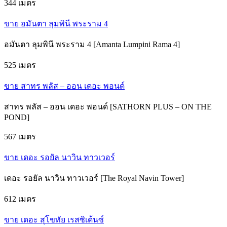
344 เมตร
ขาย อมันตา ลุมพินี พระราม 4
อมันตา ลุมพินี พระราม 4 [Amanta Lumpini Rama 4]
525 เมตร
ขาย สาทร พลัส – ออน เดอะ พอนด์
สาทร พลัส – ออน เดอะ พอนด์ [SATHORN PLUS – ON THE
POND]
567 เมตร
ขาย เดอะ รอยัล นาวิน ทาวเวอร์
เดอะ รอยัล นาวิน ทาวเวอร์ [The Royal Navin Tower]
612 เมตร
ขาย เดอะ สุโขทัย เรสซิเด้นซ์