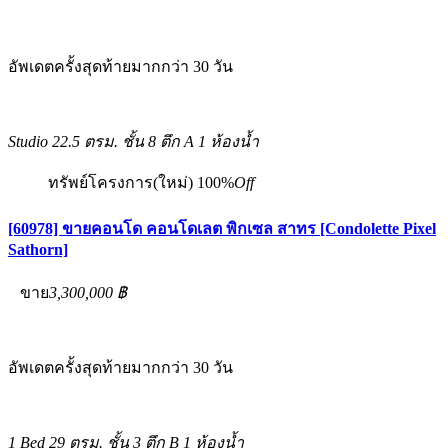
อัพเดตครั้งสุดท้ายมากกว่า 30 วัน
Studio
22.5 ตรม.
ชั้น 8 ตึก A
1 ห้องน้ำ
ทรัพย์โครงการ(ใหม่)
100%
Off
[60978] ขายคอนโด คอนโดเลต พิกเซล สาทร [Condolette Pixel
Sathorn]
ขาย
3,300,000 ฿
อัพเดตครั้งสุดท้ายมากกว่า 30 วัน
1 Bed
29 ตรม.
ชั้น 3 ตึก B
1 ห้องน้ำ