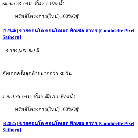
Studio
23 ตรม.
ชั้น 2
1 ห้องน้ำ
ทรัพย์โครงการ(ใหม่)
100%
Off
[72346] ขายคอนโด คอนโดเลต พิกเซล สาทร [Condolette Pixel
Sathorn]
ขาย
4,000,000 ฿
อัพเดตครั้งสุดท้ายมากกว่า 30 วัน
1 Bed
36 ตรม.
ชั้น 5 ตึก A
1 ห้องน้ำ
ทรัพย์โครงการ(ใหม่)
100%
Off
[42825] ขายคอนโด คอนโดเลต พิกเซล สาทร [Condolette Pixel
Sathorn]