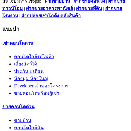
สนใจบริการ Propso :
ฝากขายบ้าน
|
ฝากขายคอนโด
|
ฝากขาย
ทาวน์โฮม
|
ฝากขายอาคารพาณิชย์
|
ฝากขายที่ดิน
|
ฝากขาย
โรงงาน
|
ฝากปล่อยเช่าโกดัง คลังสินค้า
แนะนำ
เช่าคอนโดด่วน
คอนโดใกล้รถไฟฟ้า
เลี้ยงสัตว์ได้
ประกัน 1 เดือน
ห้องมุม ห้องใหญ่
Developer เจ้าของโครงการ
ขายคอนโดพร้อมผู้เช่า
ขายคอนโดด่วน
ขายบ้าน
คอนโดใกล้ฉัน