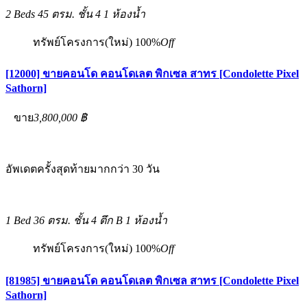
2 Beds
45 ตรม.
ชั้น 4
1 ห้องน้ำ
ทรัพย์โครงการ(ใหม่)
100%
Off
[12000] ขายคอนโด คอนโดเลต พิกเซล สาทร [Condolette Pixel
Sathorn]
ขาย
3,800,000 ฿
อัพเดตครั้งสุดท้ายมากกว่า 30 วัน
1 Bed
36 ตรม.
ชั้น 4 ตึก B
1 ห้องน้ำ
ทรัพย์โครงการ(ใหม่)
100%
Off
[81985] ขายคอนโด คอนโดเลต พิกเซล สาทร [Condolette Pixel
Sathorn]