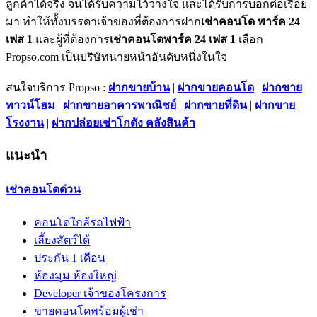
ลูกค้าได้จริง จนได้รับความไว้วางใจ และได้รับการบอกต่อเรื่อย
มา ทำให้ทั้งบรรดาเจ้าของที่ต้องการฝาก
เช่าคอนโด พาร์ค 24
เฟส 1
และผู้ที่ต้องการ
เช่าคอนโดพาร์ค 24 เฟส 1
เลือก
Propso.com เป็นบริษัทนายหน้าอันดับหนึ่งในใจ
สนใจบริการ Propso :
ฝากขายบ้าน
|
ฝากขายคอนโด
|
ฝากขาย
ทาวน์โฮม
|
ฝากขายอาคารพาณิชย์
|
ฝากขายที่ดิน
|
ฝากขาย
โรงงาน
|
ฝากปล่อยเช่าโกดัง คลังสินค้า
แนะนำ
เช่าคอนโดด่วน
คอนโดใกล้รถไฟฟ้า
เลี้ยงสัตว์ได้
ประกัน 1 เดือน
ห้องมุม ห้องใหญ่
Developer เจ้าของโครงการ
ขายคอนโดพร้อมผู้เช่า