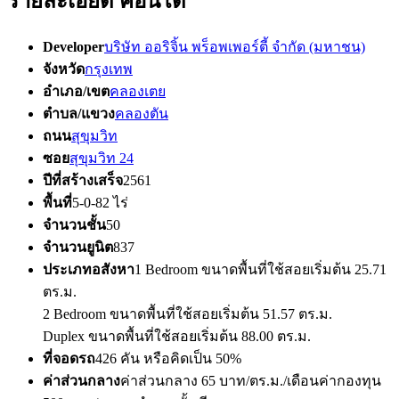
รายละเอียด คอนโด
Developer
บริษัท ออริจิ้น พร็อพเพอร์ตี้ จำกัด (มหาชน)
จังหวัด
กรุงเทพ
อำเภอ/เขต
คลองเตย
ตำบล/แขวง
คลองตัน
ถนน
สุขุมวิท
ซอย
สุขุมวิท 24
ปีที่สร้างเสร็จ
2561
พื้นที่
5-0-82 ไร่
จำนวนชั้น
50
จำนวนยูนิต
837
ประเภทอสังหา
1 Bedroom ขนาดพื้นที่ใช้สอยเริ่มต้น 25.71
ตร.ม.
2 Bedroom ขนาดพื้นที่ใช้สอยเริ่มต้น 51.57 ตร.ม.
Duplex ขนาดพื้นที่ใช้สอยเริ่มต้น 88.00 ตร.ม.
ที่จอดรถ
426 คัน หรือคิดเป็น 50%
ค่าส่วนกลาง
ค่าส่วนกลาง 65 บาท/ตร.ม./เดือนค่ากองทุน