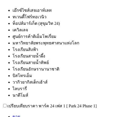
เอ๊กซ์ไซส์เสจเอาท์เลท
ทเวนตี้โฟร์ทอเวนิว
ท็อปส์มาร์เก็ต (สุขุมวิท 24)
เควิลเลจ
ศูนย์การค้าดิเอ็มโพเรี่ยม
มหาวิทยาลัยพระพุทธศาสนาแห่งโลก
โรงเรียนสิงฟ้า
โรงเรียนสายน้ำผึ้ง
โรงเรียนสายน้ำทิพย์
โรงเรียนอักษรานานาชาติ
บิสโทรเอ็ม
วากิวยากิสเต็กเฮ้าส์
ไลบรารี่
นาดีโมส์
เปรียบเทียบราคา พาร์ค 24 เฟส 1 [ Park 24 Phase 1]
ขาย