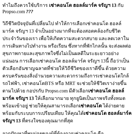
ทำไมถึงควรใช้บริการ
เช่าคอนโด ฮอลล์มาร์ค จรัญฯ 13
กับ
Propso.com
???
วิถีชีวิตปัจจุบันที่เปลี่ยนไป ทำให้การเลือกเช่าคอนโด ฮอลล์
มาร์ค จรัญฯ 13 จำเป็นอย่างมากที่จะต้องสอดคล้องกับชีวิต
ประจำวันของเรา เพื่อให้เกิดความสะดวกสบาย และลดเวลาใน
การเดินทางไปทำงาน หรือเรียน ซึ่งหากที่พักไกลนั้น จะส่งผลต่อ
สุขภาพกายและสุขภาพใจซึ่งไม่เป็นผลดีในระยะยาวอย่าง
แน่นอน การเลือกเช่าคอนโด ฮอลล์มาร์ค จรัญฯ 13นี้ ถือว่าเป็น
ตัวเลือกอันชาญฉลาดที่ช่วยให้วิถีชีวิตของเราดีขึ้น ด้วยความ
ครบครันของสิ่งอำนวยความสะดวกรวมถึงการเช่าคอนโดใกล้
รถไฟฟ้า, เช่าคอนโดBTS หรือ MRT จะช่วยให้ชีวิตเราง่ายขึ้น
ตามไปด้วย กอปรกับ Propso.com มีตัวเลือก
เช่าคอนโด ฮอลล์
มาร์ค จรัญฯ 13
ให้เลือกมากมาย ทุกยูนิตเป็นภาพจริงทั้งหมด
พร้อมเข้าอยู่ ช่วยให้คุณสามารถเลือก
เช่าคอนโด
ได้ง่ายดาย
พร้อมกับระบบการเปรียบเทียบ ให้คุณได้
เช่าคอนโด ฮอลล์มาร์ค
จรัญฯ 13
ที่ตรงใจของคุณมากที่สุด
จากปัญหาที่พบบ่อยของผู้ที่ต้องการเช่าคอนโด คือ