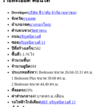
รายละเอียด คอนโด
Developer
บริษัท ชีวาทัย จำกัด (มหาชน)
จังหวัด
กรุงเทพ
อำเภอ/เขต
บางกอกใหญ่
ตำบล/แขวง
วัดท่าพระ
ถนน
จรัญสนิทวงศ์
ซอย
จรัญสนิทวงศ์ 13
ปีที่สร้างเสร็จ
2562
พื้นที่
1-1-76 ไร่
จำนวนชั้น
8
จำนวนยูนิต
184
ประเภทอสังหา
1 Bedroom ขนาด 26.04-33.31 ตร.ม.
1 Bedroom Plus ขนาด 39.69 ตร.ม.
2 Bedroom ขนาด 44.40 ตร.ม.
ที่จอดรถ
33%
ค่าส่วนกลาง
40 บาท/ตร.ม./เดือน
รถไฟฟ้าใกล้เคียง
MRT จรัญสนิทวงศ์ 13